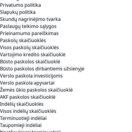
Privatumo politika
Slapukų politika
Skundų nagrinėjimo tvarka
Paslaugų teikimo sąlygos
Prieinamumo pareiškimas
Paskolų skaičiuoklės
Visos paskolų skaičiuoklės
Vartojimo kredito skaičiuoklė
Būsto paskolos skaičiuoklė
Būsto paskolos dirbantiems užsienyje
Verslo paskola investicijoms
Verslo paskola apyvartai
Žemės ūkio paskolos skaičiuoklė
AKF paskolos skaičiuoklė
Indėlių skaičiuoklės
Visos indėlių skaičiuoklės
Terminuotieji indėliai
Taupomieji indėliai