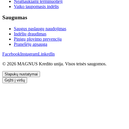
Neatšaukiami terminuotieji
Vaiko taupomasis indėlis
Saugumas
Saugus paslaugų naudojimas
Indėlių draudimas
Pinigų plovimo prevencija
Pranešėjų apsauga
Facebook
Instagram
LinkedIn
© 2026 MAGNUS Kredito unija. Visos teisės saugomos.
Slapukų nustatymai
Grįžti į viršų