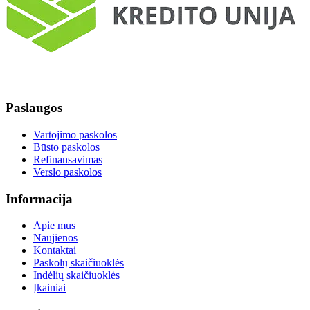
Paslaugos
Vartojimo paskolos
Būsto paskolos
Refinansavimas
Verslo paskolos
Informacija
Apie mus
Naujienos
Kontaktai
Paskolų skaičiuoklės
Indėlių skaičiuoklės
Įkainiai