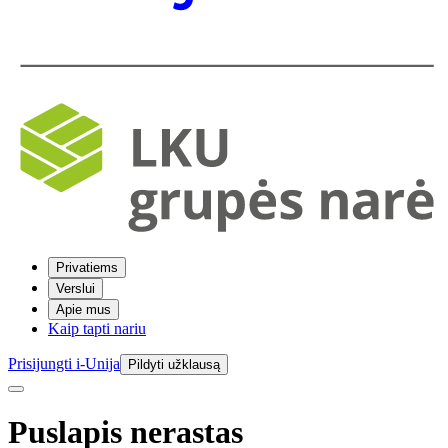
Privatiems
Verslui
Apie mus
Kaip tapti nariu
Prisijungti i-Unija
Pildyti užklausą
Puslapis nerastas