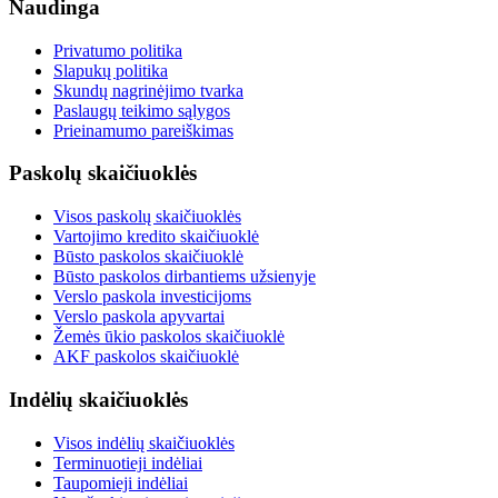
Naudinga
Privatumo politika
Slapukų politika
Skundų nagrinėjimo tvarka
Paslaugų teikimo sąlygos
Prieinamumo pareiškimas
Paskolų skaičiuoklės
Visos paskolų skaičiuoklės
Vartojimo kredito skaičiuoklė
Būsto paskolos skaičiuoklė
Būsto paskolos dirbantiems užsienyje
Verslo paskola investicijoms
Verslo paskola apyvartai
Žemės ūkio paskolos skaičiuoklė
AKF paskolos skaičiuoklė
Indėlių skaičiuoklės
Visos indėlių skaičiuoklės
Terminuotieji indėliai
Taupomieji indėliai