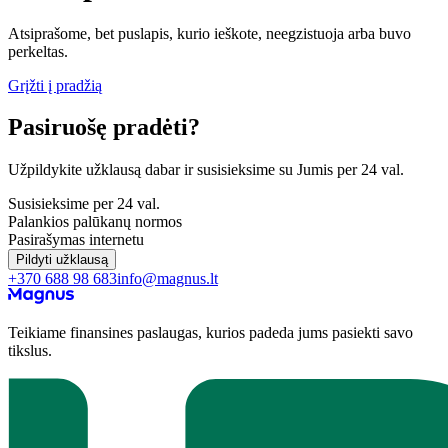
Atsiprašome, bet puslapis, kurio ieškote, neegzistuoja arba buvo
perkeltas.
Grįžti į pradžią
Pasiruošę pradėti?
Užpildykite užklausą dabar ir susisieksime su Jumis per 24 val.
Susisieksime per 24 val.
Palankios palūkanų normos
Pasirašymas internetu
Pildyti užklausą
+370 688 98 683
info@magnus.lt
Teikiame finansines paslaugas, kurios padeda jums pasiekti savo
tikslus.