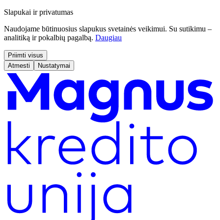
Slapukai ir privatumas
Naudojame būtinuosius slapukus svetainės veikimui. Su sutikimu –
analitiką ir pokalbių pagalbą.
Daugiau
Priimti visus
Atmesti
Nustatymai