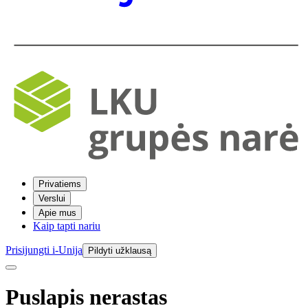
Privatiems
Verslui
Apie mus
Kaip tapti nariu
Prisijungti i-Unija
Pildyti užklausą
Puslapis nerastas