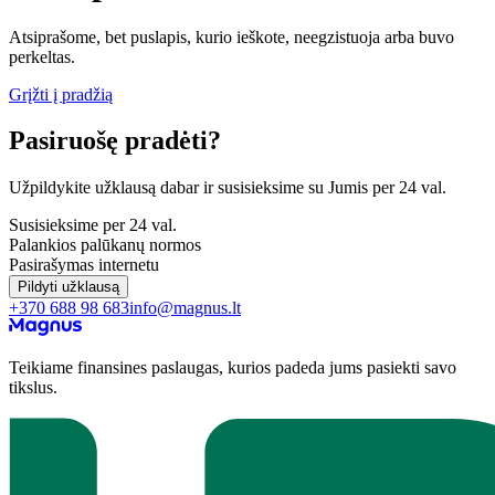
Atsiprašome, bet puslapis, kurio ieškote, neegzistuoja arba buvo
perkeltas.
Grįžti į pradžią
Pasiruošę pradėti?
Užpildykite užklausą dabar ir susisieksime su Jumis per 24 val.
Susisieksime per 24 val.
Palankios palūkanų normos
Pasirašymas internetu
Pildyti užklausą
+370 688 98 683
info@magnus.lt
Teikiame finansines paslaugas, kurios padeda jums pasiekti savo
tikslus.