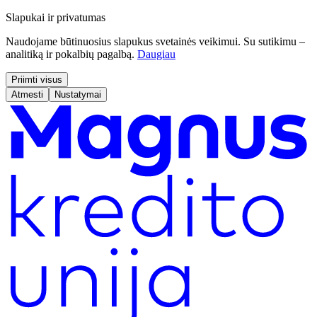
Slapukai ir privatumas
Naudojame būtinuosius slapukus svetainės veikimui. Su sutikimu –
analitiką ir pokalbių pagalbą.
Daugiau
Priimti visus
Atmesti
Nustatymai