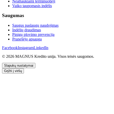
Neatšaukiami terminuotieji
Vaiko taupomasis indėlis
Saugumas
Saugus paslaugų naudojimas
Indėlių draudimas
Pinigų plovimo prevencija
Pranešėjų apsauga
Facebook
Instagram
LinkedIn
© 2026 MAGNUS Kredito unija. Visos teisės saugomos.
Slapukų nustatymai
Grįžti į viršų