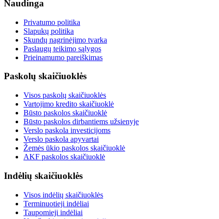
Naudinga
Privatumo politika
Slapukų politika
Skundų nagrinėjimo tvarka
Paslaugų teikimo sąlygos
Prieinamumo pareiškimas
Paskolų skaičiuoklės
Visos paskolų skaičiuoklės
Vartojimo kredito skaičiuoklė
Būsto paskolos skaičiuoklė
Būsto paskolos dirbantiems užsienyje
Verslo paskola investicijoms
Verslo paskola apyvartai
Žemės ūkio paskolos skaičiuoklė
AKF paskolos skaičiuoklė
Indėlių skaičiuoklės
Visos indėlių skaičiuoklės
Terminuotieji indėliai
Taupomieji indėliai