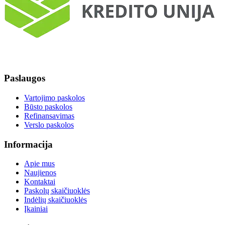
Paslaugos
Vartojimo paskolos
Būsto paskolos
Refinansavimas
Verslo paskolos
Informacija
Apie mus
Naujienos
Kontaktai
Paskolų skaičiuoklės
Indėlių skaičiuoklės
Įkainiai