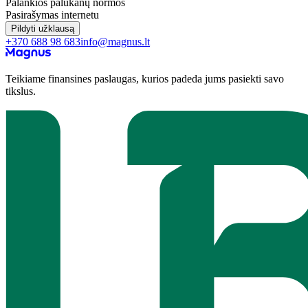
Palankios palūkanų normos
Pasirašymas internetu
Pildyti užklausą
+370 688 98 683
info@magnus.lt
Teikiame finansines paslaugas, kurios padeda jums pasiekti savo
tikslus.