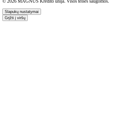
© 2026 MAGNUS Kredito unija. Visos teisės saugomos.
Slapukų nustatymai
Grįžti į viršų