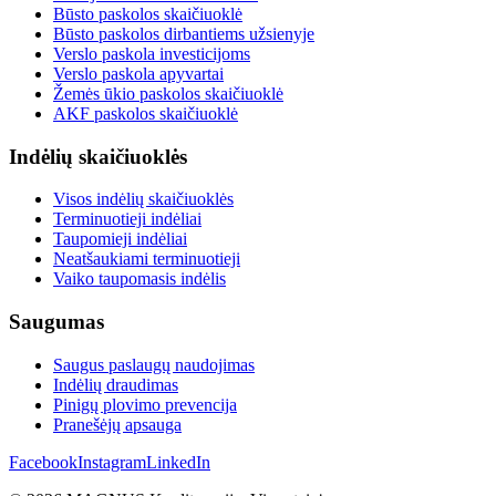
Būsto paskolos skaičiuoklė
Būsto paskolos dirbantiems užsienyje
Verslo paskola investicijoms
Verslo paskola apyvartai
Žemės ūkio paskolos skaičiuoklė
AKF paskolos skaičiuoklė
Indėlių skaičiuoklės
Visos indėlių skaičiuoklės
Terminuotieji indėliai
Taupomieji indėliai
Neatšaukiami terminuotieji
Vaiko taupomasis indėlis
Saugumas
Saugus paslaugų naudojimas
Indėlių draudimas
Pinigų plovimo prevencija
Pranešėjų apsauga
Facebook
Instagram
LinkedIn