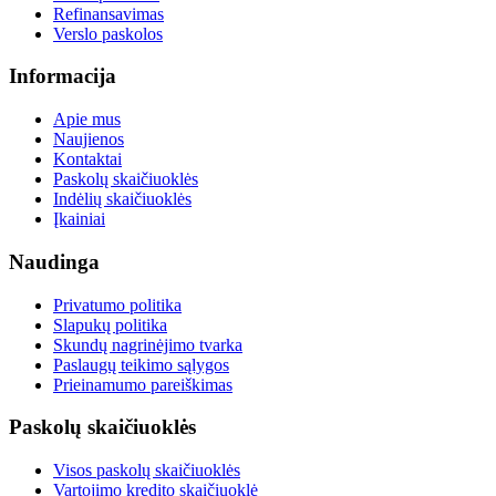
Refinansavimas
Verslo paskolos
Informacija
Apie mus
Naujienos
Kontaktai
Paskolų skaičiuoklės
Indėlių skaičiuoklės
Įkainiai
Naudinga
Privatumo politika
Slapukų politika
Skundų nagrinėjimo tvarka
Paslaugų teikimo sąlygos
Prieinamumo pareiškimas
Paskolų skaičiuoklės
Visos paskolų skaičiuoklės
Vartojimo kredito skaičiuoklė