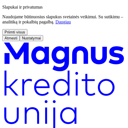
Slapukai ir privatumas
Naudojame būtinuosius slapukus svetainės veikimui. Su sutikimu –
analitiką ir pokalbių pagalbą.
Daugiau
Priimti visus
Atmesti
Nustatymai