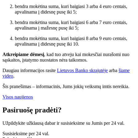
bendra mokėtina suma, kuri baigiasi 3 arba 4 euro centais,
apvalinama į didesnę pusę iki 5;
bendra mokėtina suma, kuri baigiasi 6 arba 7 euro centais,
apvalinama į mažesnę pusę iki 5;
bendra mokėtina suma, kuri baigiasi 8 arba 9 euro centais,
apvalinama į didesnę pusę iki 10.
Atkreipiame dėmesį
, kad tuo atveju kai mokesčiai nurašomi nuo
sąskaitos, įstatymo nuostatos nėra taikomos.
Daugiau informacijos rasite
Lietuvos Banko skrajutėje
arba
šiame
video
.
Šis pranešimas – informacinis, Jums jokių veiksmų imtis nereikia.
Visos naujienos
Pasiruošę pradėti?
Užpildykite užklausą dabar ir susisieksime su Jumis per 24 val.
Susisieksime per 24 val.