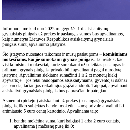
Informuojame kad nuo 2025 m. gegužės 1 d. atsiskaitymų
grynaisiais pinigais už prekes ir paslaugas sumos bus apvalinamos,
kaip numatyta Lietuvos Respublikos atsiskaitymų grynaisiais
pinigais sumų apvalinimo įstatyme.
Šio įstatymo nuostatos taikomos ir mūsų paslaugoms –
komisiniams
mokesčiams, kai jie sumokami grynais pinigais.
Tai reiškia, kad
visi komisiniai mokesčiai, kurie surenkami už suteiktas paslaugas ir
priimami grynais pinigais, privalo būti apvalinami pagal nurodytą
įstatymą. Apvalinimu siekiama sumažinti 1 ir 2 ct monetų kiekį
apyvartoje – jos retai naudojamos atsiskaitymams, gyventojai dažnai
jas pameta, tačiau jos reikalingos grąžai atiduoti. Taip pat, apvalinant
atsiskaityti grynaisiais pinigais bus paprasčiau ir patogiau.
Asmeniui (pirkėjui) atsiskaitant už prekes (paslaugas) grynaisiais
pinigais, ūkio subjektas bendrą mokėtiną sumą privalo apvalinti iki
artimiausio 5 euro centų kartotinio. Apvalinama taip:
bendra mokėtina suma, kuri baigiasi 1 arba 2 euro centais,
apvalinama į mažesnę pusę iki 0;