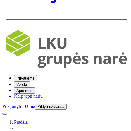
Privatiems
Verslui
Apie mus
Kaip tapti nariu
Prisijungti i-Unija
Pildyti užklausą
Pradžia