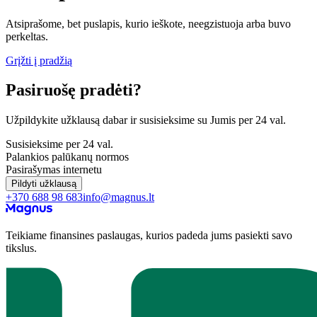
Atsiprašome, bet puslapis, kurio ieškote, neegzistuoja arba buvo
perkeltas.
Grįžti į pradžią
Pasiruošę pradėti?
Užpildykite užklausą dabar ir susisieksime su Jumis per 24 val.
Susisieksime per 24 val.
Palankios palūkanų normos
Pasirašymas internetu
Pildyti užklausą
+370 688 98 683
info@magnus.lt
Teikiame finansines paslaugas, kurios padeda jums pasiekti savo
tikslus.