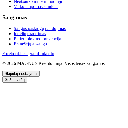
Neatšaukiami terminuotieji
Vaiko taupomasis indėlis
Saugumas
Saugus paslaugų naudojimas
Indėlių draudimas
Pinigų plovimo prevencija
Pranešėjų apsauga
Facebook
Instagram
LinkedIn
© 2026 MAGNUS Kredito unija. Visos teisės saugomos.
Slapukų nustatymai
Grįžti į viršų