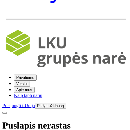
Privatiems
Verslui
Apie mus
Kaip tapti nariu
Prisijungti i-Unija
Pildyti užklausą
Puslapis nerastas