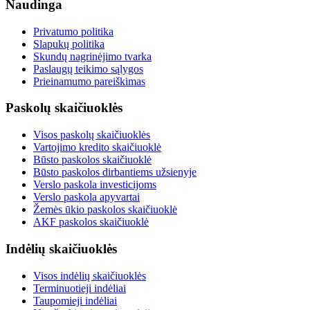
Naudinga
Privatumo politika
Slapukų politika
Skundų nagrinėjimo tvarka
Paslaugų teikimo sąlygos
Prieinamumo pareiškimas
Paskolų skaičiuoklės
Visos paskolų skaičiuoklės
Vartojimo kredito skaičiuoklė
Būsto paskolos skaičiuoklė
Būsto paskolos dirbantiems užsienyje
Verslo paskola investicijoms
Verslo paskola apyvartai
Žemės ūkio paskolos skaičiuoklė
AKF paskolos skaičiuoklė
Indėlių skaičiuoklės
Visos indėlių skaičiuoklės
Terminuotieji indėliai
Taupomieji indėliai