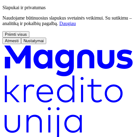
Slapukai ir privatumas
Naudojame būtinuosius slapukus svetainės veikimui. Su sutikimu –
analitiką ir pokalbių pagalbą.
Daugiau
Priimti visus
Atmesti
Nustatymai