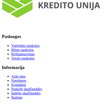
Paslaugos
Vartojimo paskolos
Būsto paskolos
Refinansavimas
Verslo paskolos
Informacija
Apie mus
Naujienos
Kontaktai
Paskolų skaičiuoklės
Indėlių skaičiuoklės
Įkainiai