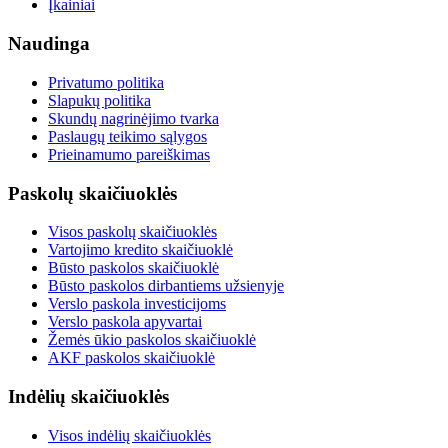
Įkainiai
Naudinga
Privatumo politika
Slapukų politika
Skundų nagrinėjimo tvarka
Paslaugų teikimo sąlygos
Prieinamumo pareiškimas
Paskolų skaičiuoklės
Visos paskolų skaičiuoklės
Vartojimo kredito skaičiuoklė
Būsto paskolos skaičiuoklė
Būsto paskolos dirbantiems užsienyje
Verslo paskola investicijoms
Verslo paskola apyvartai
Žemės ūkio paskolos skaičiuoklė
AKF paskolos skaičiuoklė
Indėlių skaičiuoklės
Visos indėlių skaičiuoklės