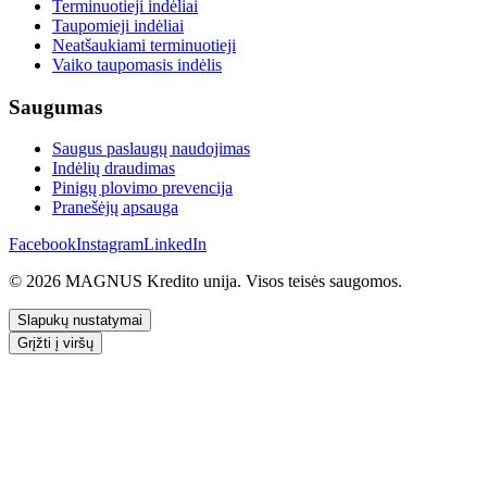
Terminuotieji indėliai
Taupomieji indėliai
Neatšaukiami terminuotieji
Vaiko taupomasis indėlis
Saugumas
Saugus paslaugų naudojimas
Indėlių draudimas
Pinigų plovimo prevencija
Pranešėjų apsauga
Facebook
Instagram
LinkedIn
© 2026 MAGNUS Kredito unija. Visos teisės saugomos.
Slapukų nustatymai
Grįžti į viršų