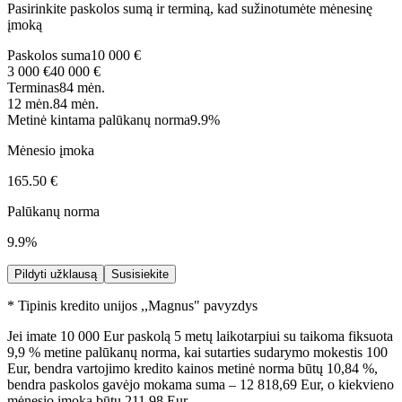
Pasirinkite paskolos sumą ir terminą, kad sužinotumėte mėnesinę
įmoką
Paskolos suma
10 000 €
3 000 €
40 000 €
Terminas
84 mėn.
12 mėn.
84 mėn.
Metinė kintama palūkanų norma
9.9%
Mėnesio įmoka
165.50 €
Palūkanų norma
9.9%
Pildyti užklausą
Susisiekite
* Tipinis kredito unijos ,,Magnus" pavyzdys
Jei imate 10 000 Eur paskolą 5 metų laikotarpiui su taikoma fiksuota
9,9 % metine palūkanų norma, kai sutarties sudarymo mokestis 100
Eur, bendra vartojimo kredito kainos metinė norma būtų 10,84 %,
bendra paskolos gavėjo mokama suma – 12 818,69 Eur, o kiekvieno
mėnesio įmoka būtų 211,98 Eur.