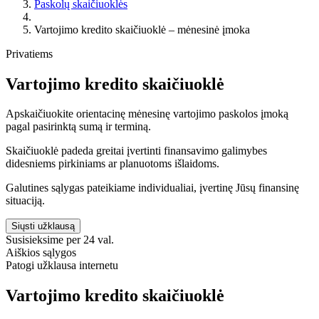
Paskolų skaičiuoklės
Vartojimo kredito skaičiuoklė – mėnesinė įmoka
Privatiems
Vartojimo kredito skaičiuoklė
Apskaičiuokite orientacinę mėnesinę vartojimo paskolos įmoką
pagal pasirinktą sumą ir terminą.
Skaičiuoklė padeda greitai įvertinti finansavimo galimybes
didesniems pirkiniams ar planuotoms išlaidoms.
Galutines sąlygas pateikiame individualiai, įvertinę Jūsų finansinę
situaciją.
Siųsti užklausą
Susisieksime per 24 val.
Aiškios sąlygos
Patogi užklausa internetu
Vartojimo kredito skaičiuoklė