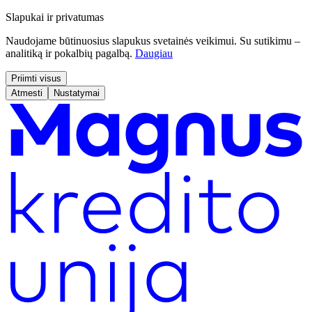
Slapukai ir privatumas
Naudojame būtinuosius slapukus svetainės veikimui. Su sutikimu –
analitiką ir pokalbių pagalbą.
Daugiau
Priimti visus
Atmesti
Nustatymai