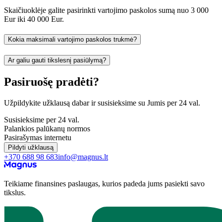
Skaičiuoklėje galite pasirinkti vartojimo paskolos sumą nuo 3 000
Eur iki 40 000 Eur.
Kokia maksimali vartojimo paskolos trukmė?
Ar galiu gauti tikslesnį pasiūlymą?
Pasiruošę pradėti?
Užpildykite užklausą dabar ir susisieksime su Jumis per 24 val.
Susisieksime per 24 val.
Palankios palūkanų normos
Pasirašymas internetu
Pildyti užklausą
+370 688 98 683
info@magnus.lt
Teikiame finansines paslaugas, kurios padeda jums pasiekti savo
tikslus.