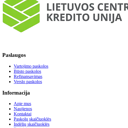
Paslaugos
Vartojimo paskolos
Būsto paskolos
Refinansavimas
Verslo paskolos
Informacija
Apie mus
Naujienos
Kontaktai
Paskolų skaičiuoklės
Indėlių skaičiuoklės