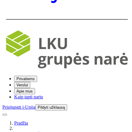
Privatiems
Verslui
Apie mus
Kaip tapti nariu
Prisijungti i-Unija
Pildyti užklausą
Pradžia