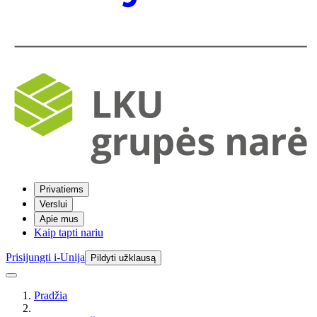
Privatiems
Verslui
Apie mus
Kaip tapti nariu
Prisijungti i-Unija
Pildyti užklausą
Pradžia