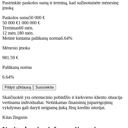
Pasirinkite paskolos sumą ir terminą, kad sužinotumėte mėnesinę
įmoką
Paskolos suma
50 000 €
50 000 €
1 000 000 €
Terminas
60 mėn.
12 mėn.
180 mėn.
Metinė kintama palūkanų norma
6.64%
Mėnesio įmoka
981.59 €
Palūkanų norma
6.64%
Pildyti užklausą
Susisiekite
Skaičiuoklė yra orientacinio pobūdžio ir kiekvieno kliento situacija
vertinama individualiai. Netinkamas finansinių įsipareigojimų
vykdymas gali daryti neigiamą įtaką Jūsų kredito istorijai.
Kitas žingsnis