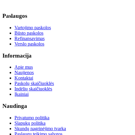
Paslaugos
Vartojimo paskolos
Būsto paskolos
Refinansavimas
Verslo paskolos
Informacija
Apie mus
Naujienos
Kontaktai
Paskolų skaičiuoklės
Indėlių skaičiuoklės
Įkainiai
Naudinga
Privatumo politika
Slapukų politika
Skundų nagrinėjimo tvarka
Paslaugų teikimo sąlygos