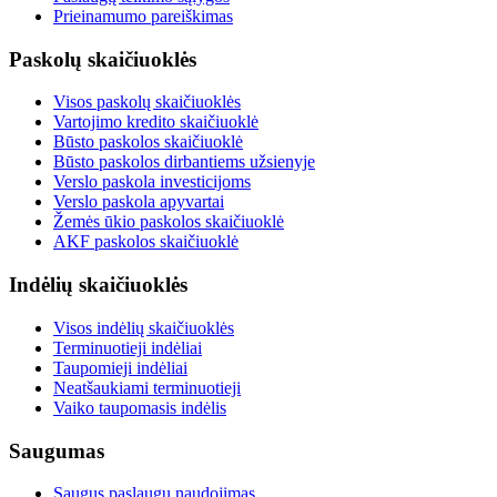
Prieinamumo pareiškimas
Paskolų skaičiuoklės
Visos paskolų skaičiuoklės
Vartojimo kredito skaičiuoklė
Būsto paskolos skaičiuoklė
Būsto paskolos dirbantiems užsienyje
Verslo paskola investicijoms
Verslo paskola apyvartai
Žemės ūkio paskolos skaičiuoklė
AKF paskolos skaičiuoklė
Indėlių skaičiuoklės
Visos indėlių skaičiuoklės
Terminuotieji indėliai
Taupomieji indėliai
Neatšaukiami terminuotieji
Vaiko taupomasis indėlis
Saugumas
Saugus paslaugų naudojimas