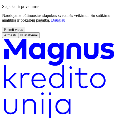
Slapukai ir privatumas
Naudojame būtinuosius slapukus svetainės veikimui. Su sutikimu –
analitiką ir pokalbių pagalbą.
Daugiau
Priimti visus
Atmesti
Nustatymai