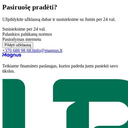
Pasiruošę pradėti?
Užpildykite užklausą dabar ir susisieksime su Jumis per 24 val.
Susisieksime per 24 val.
Palankios palūkanų normos
Pasirašymas internetu
Pildyti užklausą
+370 688 98 683
info@magnus.lt
Teikiame finansines paslaugas, kurios padeda jums pasiekti savo
tikslus.