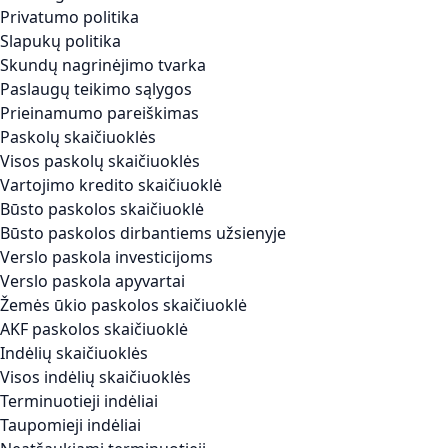
Privatumo politika
Slapukų politika
Skundų nagrinėjimo tvarka
Paslaugų teikimo sąlygos
Prieinamumo pareiškimas
Paskolų skaičiuoklės
Visos paskolų skaičiuoklės
Vartojimo kredito skaičiuoklė
Būsto paskolos skaičiuoklė
Būsto paskolos dirbantiems užsienyje
Verslo paskola investicijoms
Verslo paskola apyvartai
Žemės ūkio paskolos skaičiuoklė
AKF paskolos skaičiuoklė
Indėlių skaičiuoklės
Visos indėlių skaičiuoklės
Terminuotieji indėliai
Taupomieji indėliai