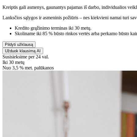
Kreiptis gali asmenys, gaunantys pajamas iš darbo, individualios veik
Lanksčios sąlygos ir asmeninis požiūris – nes kiekvieni namai turi savo
Kredito grąžinimo terminas iki 30 metų.
Skoliname iki 85 % būsto rinkos vertės arba perkamo būsto kai
Pildyti užklausą
Užduok klausimą AI
Susisieksime per 24 val.
Iki 30 metų
Nuo 3,5 % met. palūkanos