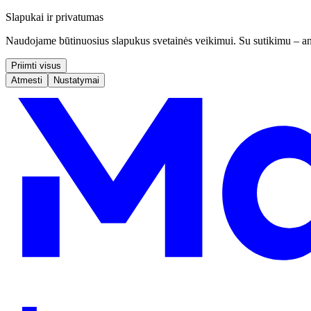
Slapukai ir privatumas
Naudojame būtinuosius slapukus svetainės veikimui. Su sutikimu – ana
Priimti visus
Atmesti
Nustatymai