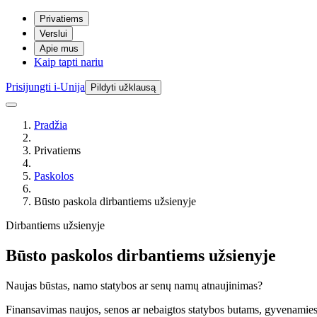
Privatiems
Verslui
Apie mus
Kaip tapti nariu
Prisijungti i-Unija
Pildyti užklausą
Pradžia
Privatiems
Paskolos
Būsto paskola dirbantiems užsienyje
Dirbantiems užsienyje
Būsto paskolos dirbantiems užsienyje
Naujas būstas, namo statybos ar senų namų atnaujinimas?
Finansavimas naujos, senos ar nebaigtos statybos butams, gyvenamie