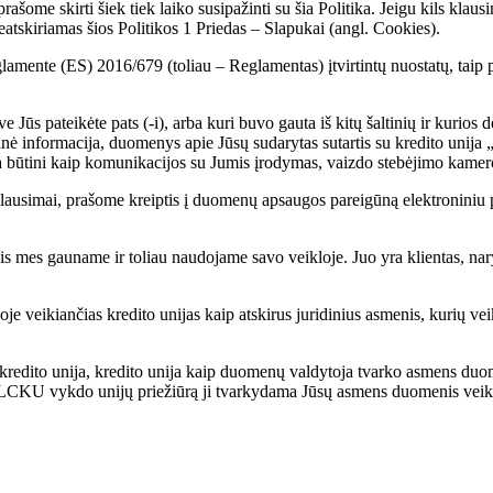
ašome skirti šiek tiek laiko susipažinti su šia Politika. Jeigu kils kla
Neatskiriamas šios Politikos 1 Priedas – Slapukai (angl. Cookies).
ente (ES) 2016/679 (toliau – Reglamentas) įtvirtintų nuostatų, taip 
ūs pateikėte pats (-i), arba kuri buvo gauta iš kitų šaltinių ir kurios d
inė informacija, duomenys apie Jūsų sudarytas sutartis su kredito unija
a būtini kaip komunikacijos su Jumis įrodymas, vaizdo stebėjimo kamer
lausimai, prašome kreiptis į duomenų apsaugos pareigūną elektroniniu
mes gauname ir toliau naudojame savo veikloje. Juo yra klientas, narys, 
 veikiančias kredito unijas kaip atskirus juridinius asmenis, kurių veikl
 kredito unija, kredito unija kaip duomenų valdytoja tvarko asmens duo
ai LCKU vykdo unijų priežiūrą ji tvarkydama Jūsų asmens duomenis vei