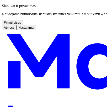
Slapukai ir privatumas
Naudojame būtinuosius slapukus svetainės veikimui. Su sutikimu – ana
Priimti visus
Atmesti
Nustatymai