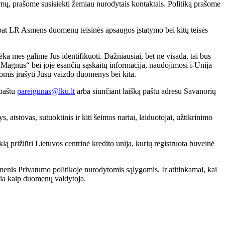
usimų, prašome susisiekti žemiau nurodytais kontaktais. Politiką prašome
pat LR Asmens duomenų teisinės apsaugos įstatymo bei kitų teisės
ėka mes galime Jus identifikuoti. Dažniausiai, bet ne visada, tai bus
 „Magnus“ bei joje esančių sąskaitų informacija, naudojimosi i-Unija
omis įrašyti Jūsų vaizdo duomenys bei kita.
 paštu
pareigunas@lku.lt
arba siunčiant laišką paštu adresu Savanorių
atstovas, sutuoktinis ir kiti šeimos nariai, laiduotojai, užtikrinimo
ą prižiūri Lietuvos centrinė kredito unija, kurių registruota buveinė
menis Privatumo politikoje nurodytomis sąlygomis. Ir atitinkamai, kai
kia kaip duomenų valdytoja.