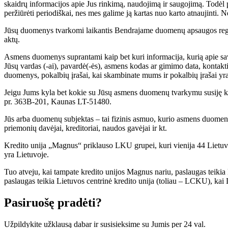
skaidrų informacijos apie Jus rinkimą, naudojimą ir saugojimą. Todėl pr
peržiūrėti periodiškai, nes mes galime ją kartas nuo karto atnaujinti. 
Jūsų duomenys tvarkomi laikantis Bendrajame duomenų apsaugos reglam
aktų.
Asmens duomenys suprantami kaip bet kuri informacija, kurią apie save J
Jūsų vardas (-ai), pavardė(-ės), asmens kodas ar gimimo data, kontakt
duomenys, pokalbių įrašai, kai skambinate mums ir pokalbių įrašai yr
Jeigu Jums kyla bet kokie su Jūsų asmens duomenų tvarkymu susiję k
pr. 363B-201, Kaunas LT-51480.
Jūs arba duomenų subjektas – tai fizinis asmuo, kurio asmens duomenis 
priemonių davėjai, kreditoriai, naudos gavėjai ir kt.
Kredito unija „Magnus“ priklauso LKU grupei, kuri vienija 44 Lietuvoje
yra Lietuvoje.
Tuo atveju, kai tampate kredito unijos Magnus nariu, paslaugas teikia
paslaugas teikia Lietuvos centrinė kredito unija (toliau – LCKU), k
Pasiruošę pradėti?
Užpildykite užklausą dabar ir susisieksime su Jumis per 24 val.