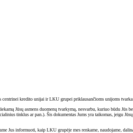
centrinei kredito unijai ir LKU grupei priklausančioms unijoms tvark
 atliekamą Jūsų asmens duomenų tvarkymą, nesvarbu, kuriuo būdu Jūs ben
ocialinius tinklus ar pan.). Šis dokumentas Jums yra taikomas, jeigu J
kiame Jus informuoti, kaip LKU grupėje mes renkame, naudojame, dalin