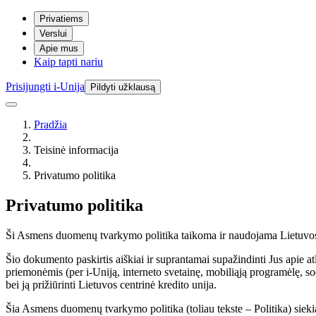
Privatiems
Verslui
Apie mus
Kaip tapti nariu
Prisijungti i-Unija
Pildyti užklausą
Pradžia
Teisinė informacija
Privatumo politika
Privatumo politika
Ši Asmens duomenų tvarkymo politika taikoma ir naudojama Lietuvos 
Šio dokumento paskirtis aiškiai ir suprantamai supažindinti Jus apie
priemonėmis (per i-Uniją, interneto svetainę, mobiliąją programėlę, s
bei ją prižiūrinti Lietuvos centrinė kredito unija.
Šia Asmens duomenų tvarkymo politika (toliau tekste – Politika) sie