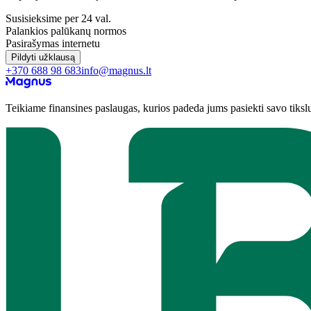
Susisieksime per 24 val.
Palankios palūkanų normos
Pasirašymas internetu
Pildyti užklausą
+370 688 98 683
info@magnus.lt
Teikiame finansines paslaugas, kurios padeda jums pasiekti savo tiksl