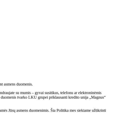
ant asmens duomenis.
draujate su mumis – gyvai susitikus, telefonu ar elektroninėmis
ūsų duomenis tvarko LKU grupei priklausanti kredito unija „Magnus“
amės Jūsų asmens duomenimis. Šia Politika mes siekiame užtikrinti