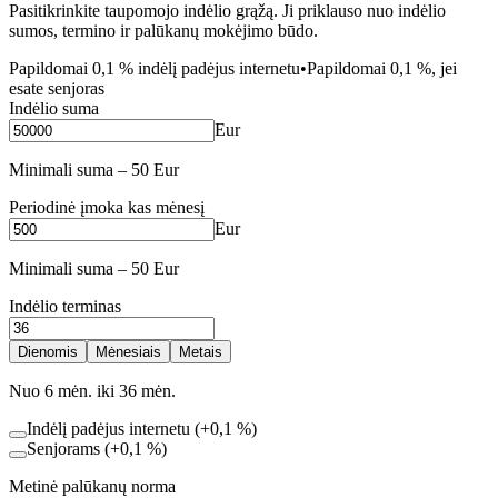
Pasitikrinkite taupomojo indėlio grąžą. Ji priklauso nuo indėlio
sumos, termino ir palūkanų mokėjimo būdo.
Papildomai 0,1 % indėlį padėjus internetu
•
Papildomai 0,1 %, jei
esate senjoras
Indėlio suma
Eur
Minimali suma – 50 Eur
Periodinė įmoka kas mėnesį
Eur
Minimali suma – 50 Eur
Indėlio terminas
Dienomis
Mėnesiais
Metais
Nuo 6 mėn. iki 36 mėn.
Indėlį padėjus internetu (+0,1 %)
Senjorams (+0,1 %)
Metinė palūkanų norma