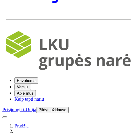
Privatiems
Verslui
Apie mus
Kaip tapti nariu
Prisijungti i-Unija
Pildyti užklausą
Pradžia