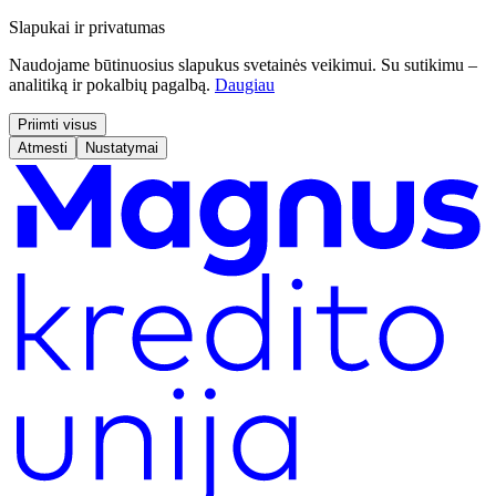
Slapukai ir privatumas
Naudojame būtinuosius slapukus svetainės veikimui. Su sutikimu –
analitiką ir pokalbių pagalbą.
Daugiau
Priimti visus
Atmesti
Nustatymai