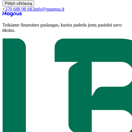
Pildyti užklausą
+370 688 98 683
info@magnus.lt
Teikiame finansines paslaugas, kurios padeda jums pasiekti savo
tikslus.