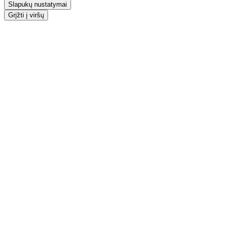
Slapukų nustatymai
Grįžti į viršų