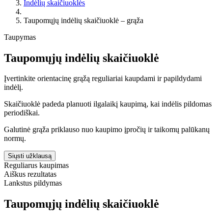
Indėlių skaičiuoklės
Taupomųjų indėlių skaičiuoklė – grąža
Taupymas
Taupomųjų indėlių skaičiuoklė
Įvertinkite orientacinę grąžą reguliariai kaupdami ir papildydami
indėlį.
Skaičiuoklė padeda planuoti ilgalaikį kaupimą, kai indėlis pildomas
periodiškai.
Galutinė grąža priklauso nuo kaupimo įpročių ir taikomų palūkanų
normų.
Siųsti užklausą
Reguliarus kaupimas
Aiškus rezultatas
Lankstus pildymas
Taupomųjų indėlių skaičiuoklė