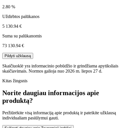
2.80 %
Uždirbtos palūkanos
5 130.94 €
Suma su palūkanomis
73 130.94 €
Pildyti užklausą
Skaičiuoklė yra informacinio pobūdžio ir grindžiama apytiksliais
skaičiavimais. Normos galioja nuo 2026 m. liepos 27 d.
Kitas žingsnis
Norite daugiau informacijos apie
produktą?
Peržiūrėkite visą informaciją apie produktą ir pateikite užklausą
individualiam pasiūlymui gauti.