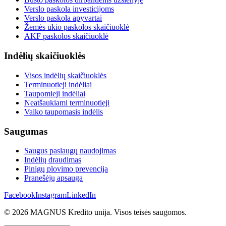
Verslo paskola investicijoms
Verslo paskola apyvartai
Žemės ūkio paskolos skaičiuoklė
AKF paskolos skaičiuoklė
Indėlių skaičiuoklės
Visos indėlių skaičiuoklės
Terminuotieji indėliai
Taupomieji indėliai
Neatšaukiami terminuotieji
Vaiko taupomasis indėlis
Saugumas
Saugus paslaugų naudojimas
Indėlių draudimas
Pinigų plovimo prevencija
Pranešėjų apsauga
Facebook
Instagram
LinkedIn
© 2026 MAGNUS Kredito unija. Visos teisės saugomos.