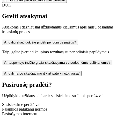
Sužinoti daugiau apie Taupomieji indėliai
DUK
Greiti atsakymai
Atsakome į dažniausiai užduodamus klausimus apie mūsų paslaugas
ir paskolų procesą.
Ar galiu skaičiuoklėje pridėti periodinius įnašus?
Taip, galite įvertinti kaupimo rezultatą su periodiniais papildymais.
Ar taupomojo indėlio grąža skaičiuojama su sudėtinėmis palūkanomis?
Ar galima po skaičiavimo iškart pateikti užklausą?
Pasiruošę pradėti?
Užpildykite užklausą dabar ir susisieksime su Jumis per 24 val.
Susisieksime per 24 val.
Palankios palūkanų normos
Pasirašymas internetu