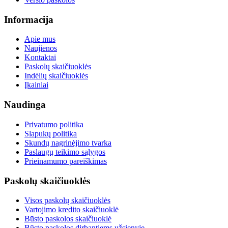
Informacija
Apie mus
Naujienos
Kontaktai
Paskolų skaičiuoklės
Indėlių skaičiuoklės
Įkainiai
Naudinga
Privatumo politika
Slapukų politika
Skundų nagrinėjimo tvarka
Paslaugų teikimo sąlygos
Prieinamumo pareiškimas
Paskolų skaičiuoklės
Visos paskolų skaičiuoklės
Vartojimo kredito skaičiuoklė
Būsto paskolos skaičiuoklė
Būsto paskolos dirbantiems užsienyje