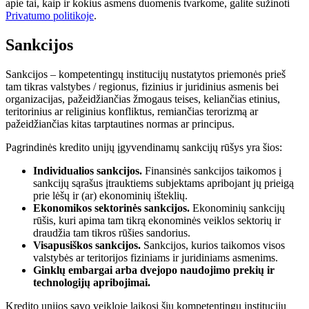
apie tai, kaip ir kokius asmens duomenis tvarkome, galite sužinoti
Privatumo politikoje
.
Sankcijos
Sankcijos – kompetentingų institucijų nustatytos priemonės prieš
tam tikras valstybes / regionus, fizinius ir juridinius asmenis bei
organizacijas, pažeidžiančias žmogaus teises, keliančias etinius,
teritorinius ar religinius konfliktus, remiančias terorizmą ar
pažeidžiančias kitas tarptautines normas ar principus.
Pagrindinės kredito unijų įgyvendinamų sankcijų rūšys yra šios:
Individualios sankcijos.
Finansinės sankcijos taikomos į
sankcijų sąrašus įtrauktiems subjektams apribojant jų prieigą
prie lėšų ir (ar) ekonominių išteklių.
Ekonomikos sektorinės sankcijos.
Ekonominių sankcijų
rūšis, kuri apima tam tikrą ekonominės veiklos sektorių ir
draudžia tam tikros rūšies sandorius.
Visapusiškos sankcijos.
Sankcijos, kurios taikomos visos
valstybės ar teritorijos fiziniams ir juridiniams asmenims.
Ginklų embargai arba dvejopo naudojimo prekių ir
technologijų apribojimai.
Kredito unijos savo veikloje laikosi šių kompetentingų institucijų