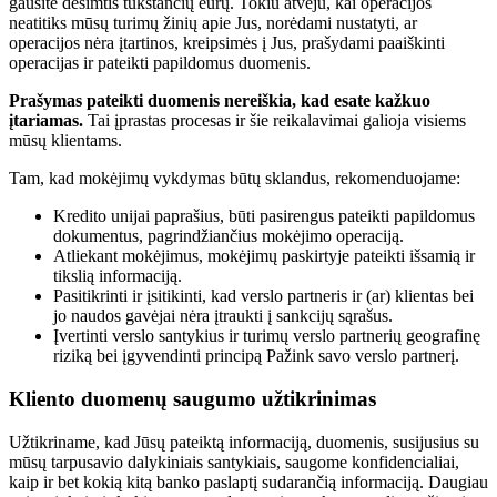
gausite dešimtis tūkstančių eurų. Tokiu atveju, kai operacijos
neatitiks mūsų turimų žinių apie Jus, norėdami nustatyti, ar
operacijos nėra įtartinos, kreipsimės į Jus, prašydami paaiškinti
operacijas ir pateikti papildomus duomenis.
Prašymas pateikti duomenis nereiškia, kad esate kažkuo
įtariamas.
Tai įprastas procesas ir šie reikalavimai galioja visiems
mūsų klientams.
Tam, kad mokėjimų vykdymas būtų sklandus, rekomenduojame:
Kredito unijai paprašius, būti pasirengus pateikti papildomus
dokumentus, pagrindžiančius mokėjimo operaciją.
Atliekant mokėjimus, mokėjimų paskirtyje pateikti išsamią ir
tikslią informaciją.
Pasitikrinti ir įsitikinti, kad verslo partneris ir (ar) klientas bei
jo naudos gavėjai nėra įtraukti į sankcijų sąrašus.
Įvertinti verslo santykius ir turimų verslo partnerių geografinę
riziką bei įgyvendinti principą Pažink savo verslo partnerį.
Kliento duomenų saugumo užtikrinimas
Užtikriname, kad Jūsų pateiktą informaciją, duomenis, susijusius su
mūsų tarpusavio dalykiniais santykiais, saugome konfidencialiai,
kaip ir bet kokią kitą banko paslaptį sudarančią informaciją. Daugiau