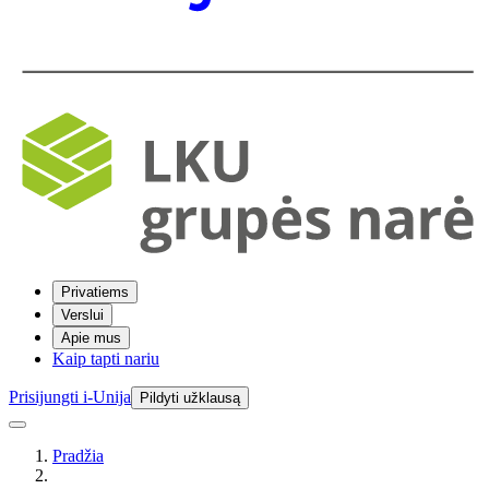
Privatiems
Verslui
Apie mus
Kaip tapti nariu
Prisijungti i-Unija
Pildyti užklausą
Pradžia