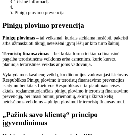
Teisinė informacija
Pinigų plovimo prevencija
Pinigų plovimo prevencija
Pinigų plovimas
– tai veiksmai, kuriais siekiama nuslėpti, pakeisti
arba užmaskuoti tikrąjį neteisėtai įgytų lėšų ar kito turto šaltinį.
Teroristų finansavimas
– bet kokia forma teikiama finansinė
pagalba teroristinėms veikloms arba asmenims, kurie kursto,
planuoja teroristines veiklas ar joms vadovauja.
Vykdydamos kasdienę veiklą, kredito unijos vadovaujasi Lietuvos
Respublikos Pinigų plovimo ir teroristų finansavimo prevencijos
įstatymu bei kitais Lietuvos Respublikos ir tarptautiniais teisės
aktais, reglamentuojančiais pinigų plovimo ir teroristų finansavimo
prevenciją, bei imasi būtinų priemonių, skirtų užkirsti kelią
neteisėtoms veikloms – pinigų plovimui ir teroristų finansavimui.
„Pažink savo klientą“ principo
įgyvendinimas