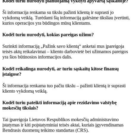
Kodėl turiu nurodyti planuojamą vykdyti apyvartą sąskaitoje?
Ši informacija renkama su tikslu pažinti klientą ir suprasti jo
vykdomą veiklą. Turėdami šią informaciją galėsime tiksliau įvertinti,
kurios operacijos yra būdingos mūsų klientams.
Kodėl turiu nurodyti, kokias pareigas užimu?
Surinkti informaciją „Pažink savo klientą“ anketai mus įpareigoja
teisės aktų reikalavimai – kliento darbovietė bei užimamos pareigos
yra šios būtinosios informacijos dalis.
Kodėl reikalinga nurodyti, ar turiu sąskaitų kitose finansų
įstaigose?
Ši informacija renkama tuo pačiu tikslu – pažinti klientą ir suprasti
kliento vykdomą veiklą.
Kodėl turiu pateikti informaciją apie rezidavimo valstybę
mokesčių tikslais?
Tai įpareigoja Lietuvos Respublikos mokesčių administravimo
įstatymas ir kiti poįstatyminiai teisės aktai, kuriais įgyvendinamas
Bendrasis duomenų teikimo standartas (CRS).