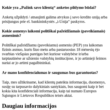
Kokie yra „Pažink savo klientą“ anketos pildymo būdai?
Anketą užpildyti / atnaujinti galima atvykus į savo kredito uniją arba
prisijungus prie el. bankininkystės „i-Unija“ paskyros.
Kokie asmenys laikomi politiškai pažeidžiamais (paveikiamais)
asmenimis?
Politiškai pažeidžiamu (paveikiamu) asmeniu (PEP) yra laikomas
fizinis asmuo, kuris šiuo metu arba pastaruosius 18 mėnesių ėjo
svarbias viešąsias pareigas bet kuriose valstybėse ir/arba
tarptautinėse ar užsienio valstybių institucijose, ir jo artimieji šeimos
nariai ar jo artimi pagalbininkai.
Ar mano konfidencialumas ir saugumas bus garantuotas?
Taip, mes užtikriname, kad klientų pateikta informacija, duomenys,
susiję su tarpusavio dalykiniais santykiais, bus saugomi kaip ir bet
kokia kita konfidenciali informacija, kaip tai numato Europos
Sąjungos ir Lietuvos Respublikos teisės aktai.
Daugiau informacijos