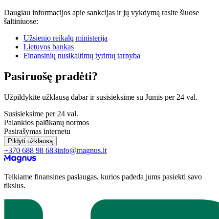
Daugiau informacijos apie sankcijas ir jų vykdymą rasite šiuose
šaltiniuose:
Užsienio reikalų ministerija
Lietuvos bankas
Finansinių nusikaltimų tyrimų tarnyba
Pasiruošę pradėti?
Užpildykite užklausą dabar ir susisieksime su Jumis per 24 val.
Susisieksime per 24 val.
Palankios palūkanų normos
Pasirašymas internetu
Pildyti užklausą
+370 688 98 683
info@magnus.lt
Teikiame finansines paslaugas, kurios padeda jums pasiekti savo
tikslus.