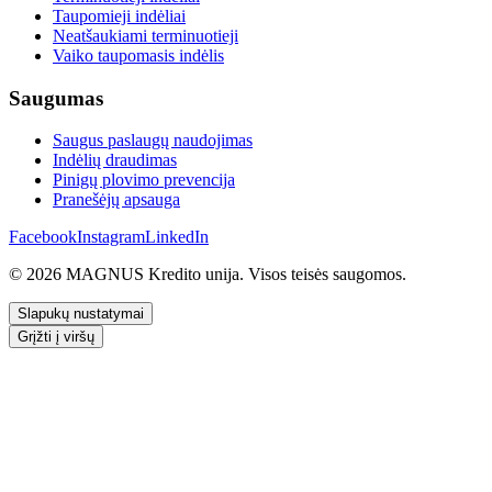
Taupomieji indėliai
Neatšaukiami terminuotieji
Vaiko taupomasis indėlis
Saugumas
Saugus paslaugų naudojimas
Indėlių draudimas
Pinigų plovimo prevencija
Pranešėjų apsauga
Facebook
Instagram
LinkedIn
© 2026 MAGNUS Kredito unija. Visos teisės saugomos.
Slapukų nustatymai
Grįžti į viršų