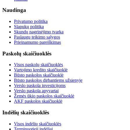
Naudinga
Privatumo politika
Slapukų politika
Skundų nagrinėjimo tvarka
Paslaugų teikimo sąlygos
Prieinamumo pareiškimas
Paskolų skaičiuoklės
Visos paskolų skaičiuoklės
Vartojimo kredito skaičiuoklė
Būsto paskolos skaičiuoklė
Būsto paskolos dirbantiems užsienyje
Verslo paskola investicijoms
Verslo paskola apyvartai
Žemės ūkio paskolos skaičiuoklė
AKF paskolos skaičiuoklė
Indėlių skaičiuoklės
Visos indėlių skaičiuoklės
Terminuotieji indėliai