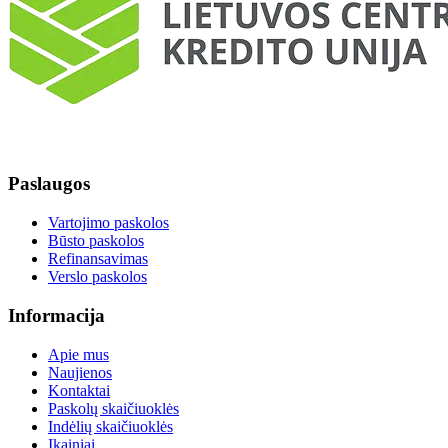
Paslaugos
Vartojimo paskolos
Būsto paskolos
Refinansavimas
Verslo paskolos
Informacija
Apie mus
Naujienos
Kontaktai
Paskolų skaičiuoklės
Indėlių skaičiuoklės
Įkainiai