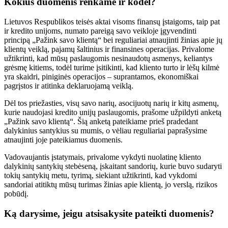
Kokius duomenis renkame ir kodėl?
Lietuvos Respublikos teisės aktai visoms finansų įstaigoms, taip pat
ir kredito unijoms, numato pareigą savo veikloje įgyvendinti
principą „Pažink savo klientą“ bei reguliariai atnaujinti žinias apie jų
klientų veiklą, pajamų šaltinius ir finansines operacijas. Privalome
užtikrinti, kad mūsų paslaugomis nesinaudotų asmenys, keliantys
grėsmę kitiems, todėl turime įsitikinti, kad kliento turto ir lėšų kilmė
yra skaidri, piniginės operacijos – suprantamos, ekonomiškai
pagrįstos ir atitinka deklaruojamą veiklą.
Dėl tos priežasties, visų savo narių, asocijuotų narių ir kitų asmenų,
kurie naudojasi kredito unijų paslaugomis, prašome užpildyti anketą
„Pažink savo klientą“. Šią anketą pateikiame prieš pradedant
dalykinius santykius su mumis, o vėliau reguliariai paprašysime
atnaujinti joje pateikiamus duomenis.
Vadovaujantis įstatymais, privalome vykdyti nuolatinę kliento
dalykinių santykių stebėseną, įskaitant sandorių, kurie buvo sudaryti
tokių santykių metu, tyrimą, siekiant užtikrinti, kad vykdomi
sandoriai atitiktų mūsų turimas žinias apie klientą, jo verslą, rizikos
pobūdį.
Ką darysime, jeigu atsisakysite pateikti duomenis?