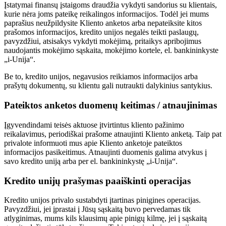
Įstatymai finansų įstaigoms draudžia vykdyti sandorius su klientais,
kurie nėra joms pateikę reikalingos informacijos. Todėl jei mums
paprašius neužpildysite Kliento anketos arba nepateiksite kitos
prašomos informacijos, kredito unijos negalės teikti paslaugų,
pavyzdžiui, atsisakys vykdyti mokėjimą, pritaikys apribojimus
naudojantis mokėjimo sąskaita, mokėjimo kortele, el. bankininkyste
„i-Unija“.
Be to, kredito unijos, negavusios reikiamos informacijos arba
prašytų dokumentų, su klientu gali nutraukti dalykinius santykius.
Pateiktos anketos duomenų keitimas / atnaujinimas
Įgyvendindami teisės aktuose įtvirtintus kliento pažinimo
reikalavimus, periodiškai prašome atnaujinti Kliento anketą. Taip pat
privalote informuoti mus apie Kliento anketoje pateiktos
informacijos pasikeitimus. Atnaujinti duomenis galima atvykus į
savo kredito uniją arba per el. bankininkystę „i-Unija“.
Kredito unijų prašymas paaiškinti operacijas
Kredito unijos privalo sustabdyti įtartinas pinigines operacijas.
Pavyzdžiui, jei įprastai į Jūsų sąskaitą buvo pervedamas tik
atlyginimas, mums kils klausimų apie pinigų kilmę, jei į sąskaitą