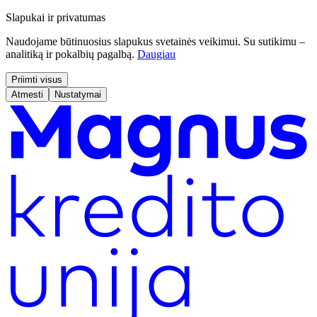
Slapukai ir privatumas
Naudojame būtinuosius slapukus svetainės veikimui. Su sutikimu –
analitiką ir pokalbių pagalbą.
Daugiau
Priimti visus
Atmesti
Nustatymai