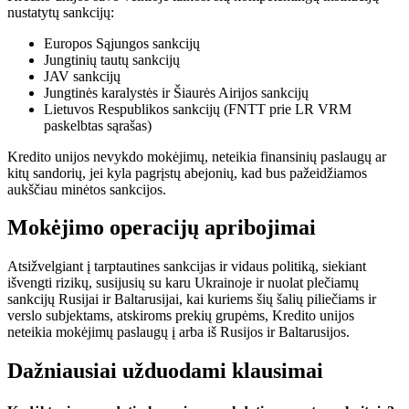
nustatytų sankcijų:
Europos Sąjungos sankcijų
Jungtinių tautų sankcijų
JAV sankcijų
Jungtinės karalystės ir Šiaurės Airijos sankcijų
Lietuvos Respublikos sankcijų (FNTT prie LR VRM
paskelbtas sąrašas)
Kredito unijos nevykdo mokėjimų, neteikia finansinių paslaugų ar
kitų sandorių, jei kyla pagrįstų abejonių, kad bus pažeidžiamos
aukščiau minėtos sankcijos.
Mokėjimo operacijų apribojimai
Atsižvelgiant į tarptautines sankcijas ir vidaus politiką, siekiant
išvengti rizikų, susijusių su karu Ukrainoje ir nuolat plečiamų
sankcijų Rusijai ir Baltarusijai, kai kuriems šių šalių piliečiams ir
verslo subjektams, atskiroms prekių grupėms, Kredito unijos
neteikia mokėjimų paslaugų į arba iš Rusijos ir Baltarusijos.
Dažniausiai užduodami klausimai