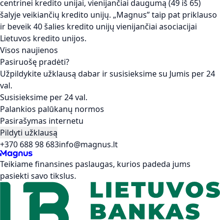
centrinei kredito unijai, vienijančiai daugumą (49 iš 65)
šalyje veikiančių kredito unijų. „Magnus” taip pat priklauso
ir beveik 40 šalies kredito unijų vienijančiai asociacijai
Lietuvos kredito unijos.
Visos naujienos
Pasiruošę pradėti?
Užpildykite užklausą dabar ir susisieksime su Jumis per 24
val.
Susisieksime per 24 val.
Palankios palūkanų normos
Pasirašymas internetu
Pildyti užklausą
+370 688 98 683
info@magnus.lt
Teikiame finansines paslaugas, kurios padeda jums
pasiekti savo tikslus.