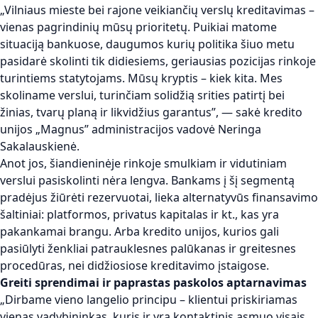
„Vilniaus mieste bei rajone veikiančių verslų kreditavimas –
vienas pagrindinių mūsų prioritetų. Puikiai matome
situaciją bankuose, daugumos kurių politika šiuo metu
pasidarė skolinti tik didiesiems, geriausias pozicijas rinkoje
turintiems statytojams. Mūsų kryptis – kiek kita. Mes
skoliname verslui, turinčiam solidžią srities patirtį bei
žinias, tvarų planą ir likvidžius garantus”, — sakė kredito
unijos „Magnus” administracijos vadovė Neringa
Sakalauskienė.
Anot jos, šiandieninėje rinkoje smulkiam ir vidutiniam
verslui pasiskolinti nėra lengva. Bankams į šį segmentą
pradėjus žiūrėti rezervuotai, lieka alternatyvūs finansavimo
šaltiniai: platformos, privatus kapitalas ir kt., kas yra
pakankamai brangu. Arba kredito unijos, kurios gali
pasiūlyti ženkliai patrauklesnes palūkanas ir greitesnes
procedūras, nei didžiosiose kreditavimo įstaigose.
Greiti sprendimai ir paprastas paskolos aptarnavimas
„Dirbame vieno langelio principu – klientui priskiriamas
vienas vadybininkas, kuris ir yra kontaktinis asmuo visais