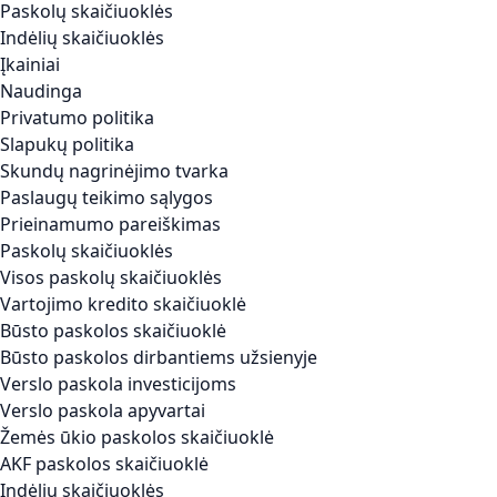
Paskolų skaičiuoklės
Indėlių skaičiuoklės
Įkainiai
Naudinga
Privatumo politika
Slapukų politika
Skundų nagrinėjimo tvarka
Paslaugų teikimo sąlygos
Prieinamumo pareiškimas
Paskolų skaičiuoklės
Visos paskolų skaičiuoklės
Vartojimo kredito skaičiuoklė
Būsto paskolos skaičiuoklė
Būsto paskolos dirbantiems užsienyje
Verslo paskola investicijoms
Verslo paskola apyvartai
Žemės ūkio paskolos skaičiuoklė
AKF paskolos skaičiuoklė
Indėlių skaičiuoklės