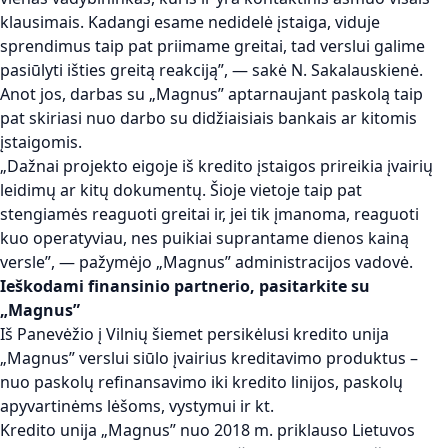
klausimais. Kadangi esame nedidelė įstaiga, viduje
sprendimus taip pat priimame greitai, tad verslui galime
pasiūlyti išties greitą reakciją”, — sakė N. Sakalauskienė.
Anot jos, darbas su „Magnus” aptarnaujant paskolą taip
pat skiriasi nuo darbo su didžiaisiais bankais ar kitomis
įstaigomis.
„Dažnai projekto eigoje iš kredito įstaigos prireikia įvairių
leidimų ar kitų dokumentų. Šioje vietoje taip pat
stengiamės reaguoti greitai ir, jei tik įmanoma, reaguoti
kuo operatyviau, nes puikiai suprantame dienos kainą
versle”, — pažymėjo „Magnus” administracijos vadovė.
Ieškodami finansinio partnerio, pasitarkite su
„Magnus”
Iš Panevėžio į Vilnių šiemet persikėlusi kredito unija
„Magnus” verslui siūlo įvairius kreditavimo produktus –
nuo paskolų refinansavimo iki kredito linijos, paskolų
apyvartinėms lėšoms, vystymui ir kt.
Kredito unija „Magnus” nuo 2018 m. priklauso Lietuvos