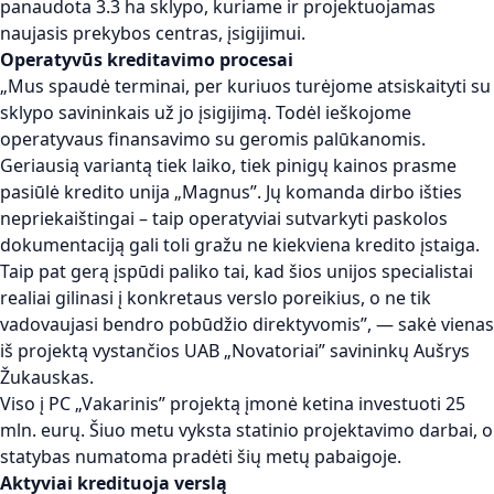
panaudota 3.3 ha sklypo, kuriame ir projektuojamas
naujasis prekybos centras, įsigijimui.
Operatyvūs kreditavimo procesai
„Mus spaudė terminai, per kuriuos turėjome atsiskaityti su
sklypo savininkais už jo įsigijimą. Todėl ieškojome
operatyvaus finansavimo su geromis palūkanomis.
Geriausią variantą tiek laiko, tiek pinigų kainos prasme
pasiūlė kredito unija „Magnus”. Jų komanda dirbo išties
nepriekaištingai – taip operatyviai sutvarkyti paskolos
dokumentaciją gali toli gražu ne kiekviena kredito įstaiga.
Taip pat gerą įspūdi paliko tai, kad šios unijos specialistai
realiai gilinasi į konkretaus verslo poreikius, o ne tik
vadovaujasi bendro pobūdžio direktyvomis”, — sakė vienas
iš projektą vystančios UAB „Novatoriai” savininkų Aušrys
Žukauskas.
Viso į PC „Vakarinis” projektą įmonė ketina investuoti 25
mln. eurų. Šiuo metu vyksta statinio projektavimo darbai, o
statybas numatoma pradėti šių metų pabaigoje.
Aktyviai kredituoja verslą