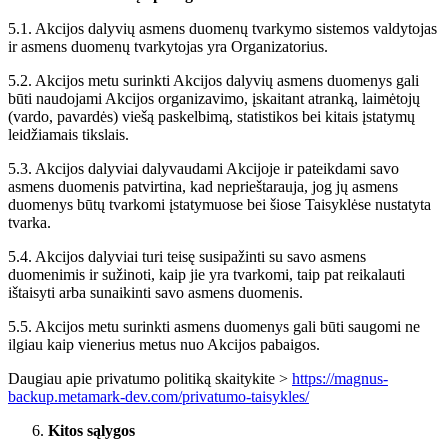
5.1. Akcijos dalyvių asmens duomenų tvarkymo sistemos valdytojas
ir asmens duomenų tvarkytojas yra Organizatorius.
5.2. Akcijos metu surinkti Akcijos dalyvių asmens duomenys gali
būti naudojami Akcijos organizavimo, įskaitant atranką, laimėtojų
(vardo, pavardės) viešą paskelbimą, statistikos bei kitais įstatymų
leidžiamais tikslais.
5.3. Akcijos dalyviai dalyvaudami Akcijoje ir pateikdami savo
asmens duomenis patvirtina, kad neprieštarauja, jog jų asmens
duomenys būtų tvarkomi įstatymuose bei šiose Taisyklėse nustatyta
tvarka.
5.4. Akcijos dalyviai turi teisę susipažinti su savo asmens
duomenimis ir sužinoti, kaip jie yra tvarkomi, taip pat reikalauti
ištaisyti arba sunaikinti savo asmens duomenis.
5.5. Akcijos metu surinkti asmens duomenys gali būti saugomi ne
ilgiau kaip vienerius metus nuo Akcijos pabaigos.
Daugiau apie privatumo politiką skaitykite >
https://magnus-
backup.metamark-dev.com/privatumo-taisykles/
Kitos sąlygos