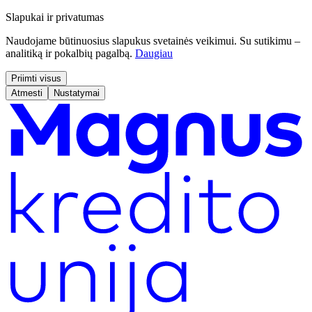
Slapukai ir privatumas
Naudojame būtinuosius slapukus svetainės veikimui. Su sutikimu –
analitiką ir pokalbių pagalbą.
Daugiau
Priimti visus
Atmesti
Nustatymai