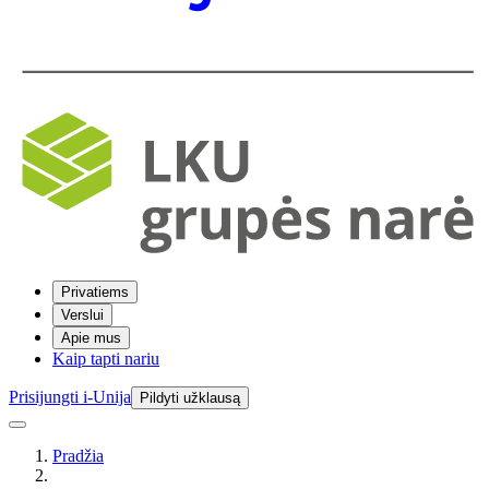
Privatiems
Verslui
Apie mus
Kaip tapti nariu
Prisijungti i-Unija
Pildyti užklausą
Pradžia