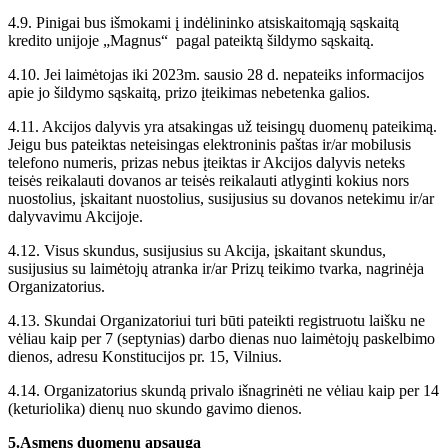
4.9. Pinigai bus išmokami į indėlininko atsiskaitomąją sąskaitą
kredito unijoje „Magnus“ pagal pateiktą šildymo sąskaitą.
4.10. Jei laimėtojas iki 2023m. sausio 28 d. nepateiks informacijos
apie jo šildymo sąskaitą, prizo įteikimas nebetenka galios.
4.11. Akcijos dalyvis yra atsakingas už teisingų duomenų pateikimą.
Jeigu bus pateiktas neteisingas elektroninis paštas ir/ar mobilusis
telefono numeris, prizas nebus įteiktas ir Akcijos dalyvis neteks
teisės reikalauti dovanos ar teisės reikalauti atlyginti kokius nors
nuostolius, įskaitant nuostolius, susijusius su dovanos netekimu ir/ar
dalyvavimu Akcijoje.
4.12. Visus skundus, susijusius su Akcija, įskaitant skundus,
susijusius su laimėtojų atranka ir/ar Prizų teikimo tvarka, nagrinėja
Organizatorius.
4.13. Skundai Organizatoriui turi būti pateikti registruotu laišku ne
vėliau kaip per 7 (septynias) darbo dienas nuo laimėtojų paskelbimo
dienos, adresu Konstitucijos pr. 15, Vilnius.
4.14. Organizatorius skundą privalo išnagrinėti ne vėliau kaip per 14
(keturiolika) dienų nuo skundo gavimo dienos.
5.Asmens duomenų apsauga