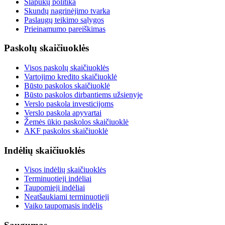
Slapukų politika
Skundų nagrinėjimo tvarka
Paslaugų teikimo sąlygos
Prieinamumo pareiškimas
Paskolų skaičiuoklės
Visos paskolų skaičiuoklės
Vartojimo kredito skaičiuoklė
Būsto paskolos skaičiuoklė
Būsto paskolos dirbantiems užsienyje
Verslo paskola investicijoms
Verslo paskola apyvartai
Žemės ūkio paskolos skaičiuoklė
AKF paskolos skaičiuoklė
Indėlių skaičiuoklės
Visos indėlių skaičiuoklės
Terminuotieji indėliai
Taupomieji indėliai
Neatšaukiami terminuotieji
Vaiko taupomasis indėlis