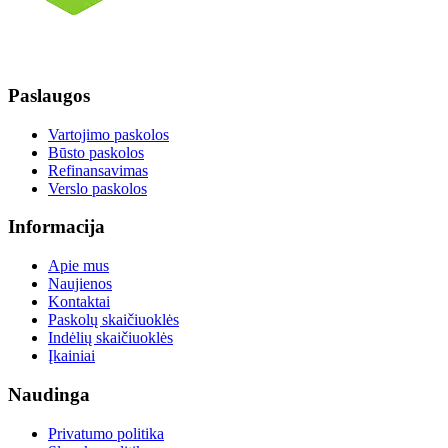
Paslaugos
Vartojimo paskolos
Būsto paskolos
Refinansavimas
Verslo paskolos
Informacija
Apie mus
Naujienos
Kontaktai
Paskolų skaičiuoklės
Indėlių skaičiuoklės
Įkainiai
Naudinga
Privatumo politika