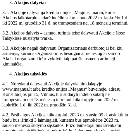
Akcijos dalyviai
3.1. Akcijoje dalyvauja kredito unijos „Magnus“ nariai, kurie
Akcijos laikotarpiu sudarė indėlio sutartis nuo 2022 m. lapkričio 1 d.
iki 2022 m. gruodžio 31 d. ne trumpesniam nei 18 mėnesių terminui.
3.2. Akcijos dalyvis – asmuo, turintis teisę dalyvauti Akcijoje šiose
Taisyklėse nustatyta tvarka.
3.3. Akcijoje negali dalyvauti Organizatoriaus darbuotojai bei kiti
asmenys, kuriuos Organizatorius tiesiogiai ar netiesiogiai samdo
Akcijai organizuoti ir/ar vykdyti, taip pat šių asmenų artimieji
giminaičiai.
Akcijos taisyklės
4.1. Norėdami dalyvauti Akcijoje dalyviai tinklalapyje
www.magnus.lt arba kredito unijos „Magnus“ buveinėje, adresu
Konstitucijos pr. 15, Vilnius, turi sudaryti indėlio sutartį ne
trumpesniam nei 18 mėnesių terminui laikotarpyje nuo 2022 m.
lapkričio 1 d. iki 2022 m. gruodžio 31 d.
4.2. Pasibaigus Akcijos laikotarpiui, 2023 m. sausio 09 d. atsitiktiniu
būdu bus išrinkti 3 laimingieji, kuriems bus apmokėtos 2023 m.
sausio mėnesio šildymo sąskaitos. Prizo laimėtojai bus išrenkami
kompiuteriu atsitiktinės atrankos būdu iš duomenų bazės, kurioje