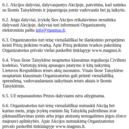
6.1. Akcijos dalyviai, dalyvaujantys Akcijoje, patvirtina, kad sutinka
su šiomis Taisyklėmis ir įsipareigoja jomis vadovautis bei jų laikytis.
6.2. Jeigu dalyviai, įvykdę šios Akcijos reikalavimus nesutinka
dalyvauti Akcijoje, dalyviai turi informuoti Organizatorių
elektroniniu paštu
info@magnus.lt
.
6.3. Organizatorius turi teisę vienašališkai be išankstinio perspėjimo
keisti Prizų įteikimo tvarką. Apie Prizų įteikimo tvarkos pakeitimą
Organizatorius privalo viešai paskelbti tinklapyje www.magnus.lt.
6.4. Visus šiose Taisyklėse neaptartus klausimus reguliuoja Civilinio
kodekso, Vartotojų teisių apsaugos įstatymo ir kitų taikytinų
Lietuvos Respublikos teisės aktų nuostatos. Visais šiose Taisyklėse
neaptartais klausimais Organizatorius gali priimti vienašališką
sprendimą, vadovaudamasis taikytinais teisės aktais ir šiomis
Taisyklėmis.
6.5. Už nepanaudotus Prizus dalyviams nėra atlyginama.
6.6. Organizatorius turi teisę vienašališkai nutraukti Akciją bet
kuriuo metu, jeigu įvyktų esminis šių Taisyklių pažeidimas ir/ar
piktnaudžiavimas jomis arba jeigu atsirastų nenugalimos jėgos (force
majeure) aplinkybės. Apie Akcijos nutraukimą Organizatorius
privalo paskelbti tinklalapyje www.magnus.lt.