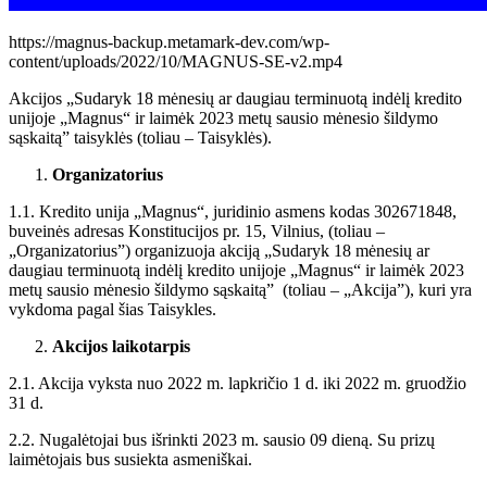
https://magnus-backup.metamark-dev.com/wp-
content/uploads/2022/10/MAGNUS-SE-v2.mp4
Akcijos „Sudaryk 18 mėnesių ar daugiau terminuotą indėlį kredito
unijoje „Magnus“ ir laimėk 2023 metų sausio mėnesio šildymo
sąskaitą” taisyklės (toliau – Taisyklės).
Organizatorius
1.1. Kredito unija „Magnus“, juridinio asmens kodas 302671848,
buveinės adresas Konstitucijos pr. 15, Vilnius, (toliau –
„Organizatorius”) organizuoja akciją „Sudaryk 18 mėnesių ar
daugiau terminuotą indėlį kredito unijoje „Magnus“ ir laimėk 2023
metų sausio mėnesio šildymo sąskaitą” (toliau – „Akcija”), kuri yra
vykdoma pagal šias Taisykles.
Akcijos laikotarpis
2.1. Akcija vyksta nuo 2022 m. lapkričio 1 d. iki 2022 m. gruodžio
31 d.
2.2. Nugalėtojai bus išrinkti 2023 m. sausio 09 dieną. Su prizų
laimėtojais bus susiekta asmeniškai.