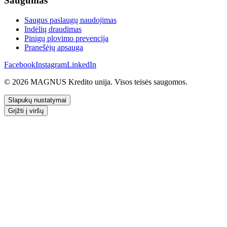
Saugumas
Saugus paslaugų naudojimas
Indėlių draudimas
Pinigų plovimo prevencija
Pranešėjų apsauga
Facebook
Instagram
LinkedIn
© 2026 MAGNUS Kredito unija. Visos teisės saugomos.
Slapukų nustatymai
Grįžti į viršų