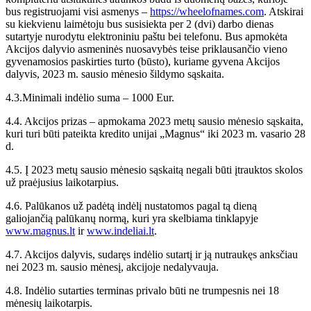
bus registruojami visi asmenys –
https://wheelofnames.com
. Atskirai
su kiekvienu laimėtoju bus susisiekta per 2 (dvi) darbo dienas
sutartyje nurodytu elektroniniu paštu bei telefonu. Bus apmokėta
Akcijos dalyvio asmeninės nuosavybės teise priklausančio vieno
gyvenamosios paskirties turto (būsto), kuriame gyvena Akcijos
dalyvis, 2023 m. sausio mėnesio šildymo sąskaita.
4.3.Minimali indėlio suma – 1000 Eur.
4.4. Akcijos prizas – apmokama 2023 metų sausio mėnesio sąskaita,
kuri turi būti pateikta kredito unijai „Magnus“ iki 2023 m. vasario 28
d.
4.5. Į 2023 metų sausio mėnesio sąskaitą negali būti įtrauktos skolos
už praėjusius laikotarpius.
4.6. Palūkanos už padėtą indėlį nustatomos pagal tą dieną
galiojančią palūkanų normą, kuri yra skelbiama tinklapyje
www.magnus.lt
ir
www.indeliai.lt
.
4.7. Akcijos dalyvis, sudaręs indėlio sutartį ir ją nutraukęs anksčiau
nei 2023 m. sausio mėnesį, akcijoje nedalyvauja.
4.8. Indėlio sutarties terminas privalo būti ne trumpesnis nei 18
mėnesių laikotarpis.