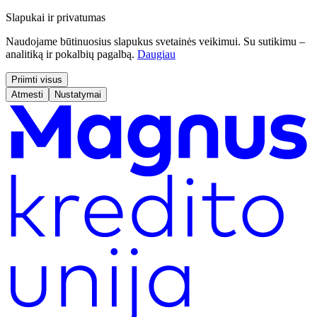
Slapukai ir privatumas
Naudojame būtinuosius slapukus svetainės veikimui. Su sutikimu –
analitiką ir pokalbių pagalbą.
Daugiau
Priimti visus
Atmesti
Nustatymai