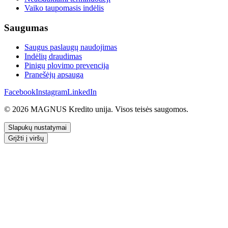
Vaiko taupomasis indėlis
Saugumas
Saugus paslaugų naudojimas
Indėlių draudimas
Pinigų plovimo prevencija
Pranešėjų apsauga
Facebook
Instagram
LinkedIn
© 2026 MAGNUS Kredito unija. Visos teisės saugomos.
Slapukų nustatymai
Grįžti į viršų