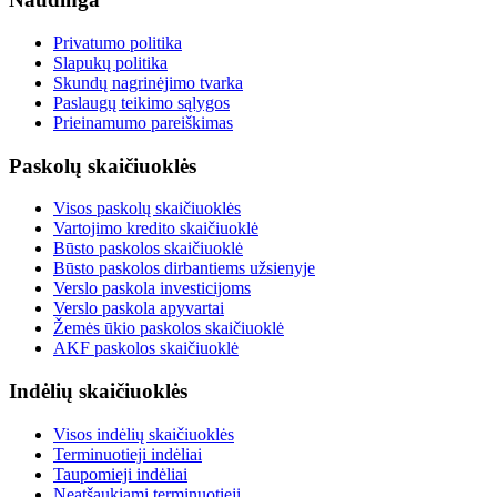
Privatumo politika
Slapukų politika
Skundų nagrinėjimo tvarka
Paslaugų teikimo sąlygos
Prieinamumo pareiškimas
Paskolų skaičiuoklės
Visos paskolų skaičiuoklės
Vartojimo kredito skaičiuoklė
Būsto paskolos skaičiuoklė
Būsto paskolos dirbantiems užsienyje
Verslo paskola investicijoms
Verslo paskola apyvartai
Žemės ūkio paskolos skaičiuoklė
AKF paskolos skaičiuoklė
Indėlių skaičiuoklės
Visos indėlių skaičiuoklės
Terminuotieji indėliai
Taupomieji indėliai
Neatšaukiami terminuotieji