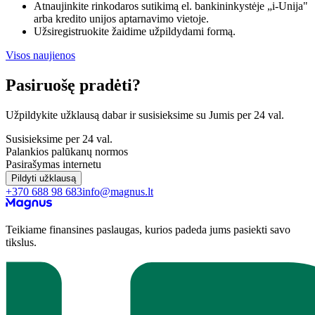
Atnaujinkite rinkodaros sutikimą el. bankininkystėje „i-Unija"
arba kredito unijos aptarnavimo vietoje.
Užsiregistruokite žaidime užpildydami formą.
Visos naujienos
Pasiruošę pradėti?
Užpildykite užklausą dabar ir susisieksime su Jumis per 24 val.
Susisieksime per 24 val.
Palankios palūkanų normos
Pasirašymas internetu
Pildyti užklausą
+370 688 98 683
info@magnus.lt
Teikiame finansines paslaugas, kurios padeda jums pasiekti savo
tikslus.