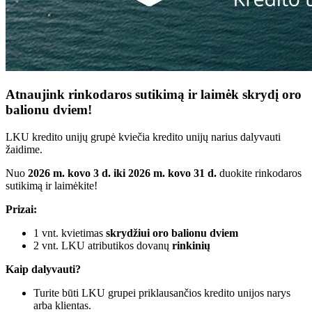
Atnaujink rinkodaros sutikimą ir laimėk skrydį oro
balionu dviem!
LKU kredito unijų grupė kviečia kredito unijų narius dalyvauti
žaidime.
Nuo
2026 m. kovo 3 d. iki 2026 m. kovo 31 d.
duokite rinkodaros
sutikimą ir laimėkite!
Prizai:
1 vnt. kvietimas
skrydžiui oro balionu dviem
2 vnt. LKU atributikos dovanų
rinkinių
Kaip dalyvauti?
Turite būti LKU grupei priklausančios kredito unijos narys
arba klientas.