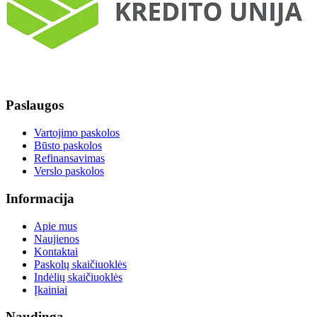
Paslaugos
Vartojimo paskolos
Būsto paskolos
Refinansavimas
Verslo paskolos
Informacija
Apie mus
Naujienos
Kontaktai
Paskolų skaičiuoklės
Indėlių skaičiuoklės
Įkainiai
Naudinga