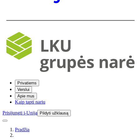
Privatiems
Verslui
Apie mus
Kaip tapti nariu
Prisijungti i-Unija
Pildyti užklausą
Pradžia