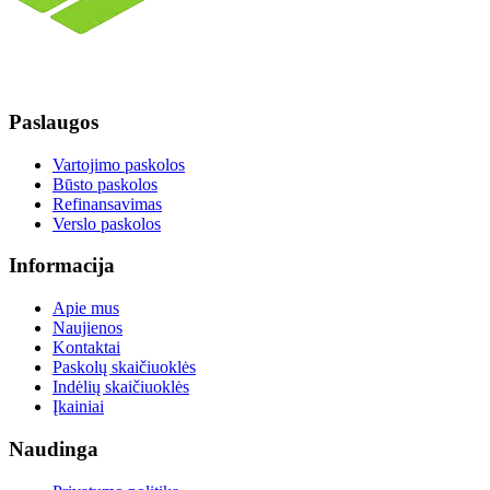
Paslaugos
Vartojimo paskolos
Būsto paskolos
Refinansavimas
Verslo paskolos
Informacija
Apie mus
Naujienos
Kontaktai
Paskolų skaičiuoklės
Indėlių skaičiuoklės
Įkainiai
Naudinga