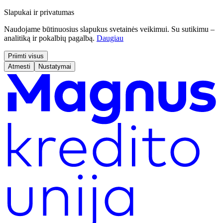
Slapukai ir privatumas
Naudojame būtinuosius slapukus svetainės veikimui. Su sutikimu –
analitiką ir pokalbių pagalbą.
Daugiau
Priimti visus
Atmesti
Nustatymai