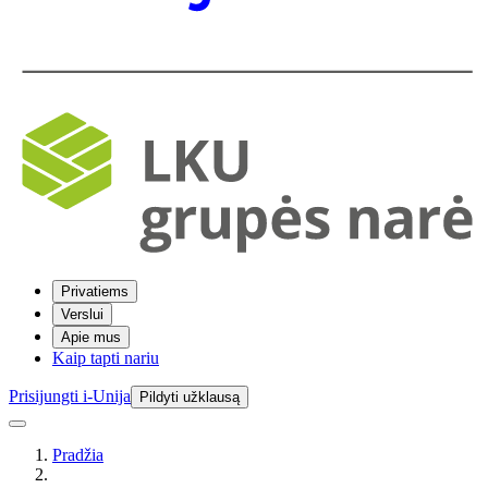
Privatiems
Verslui
Apie mus
Kaip tapti nariu
Prisijungti i-Unija
Pildyti užklausą
Pradžia