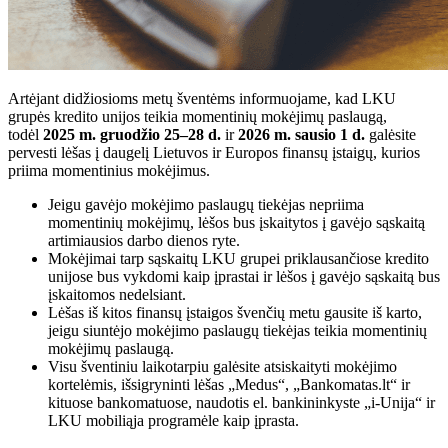
Artėjant didžiosioms metų šventėms informuojame, kad LKU
grupės kredito unijos teikia momentinių mokėjimų paslaugą,
todėl
2025 m. gruodžio 25–28 d.
ir
2026 m. sausio 1 d.
galėsite
pervesti lėšas į daugelį Lietuvos ir Europos finansų įstaigų, kurios
priima momentinius mokėjimus.
Jeigu gavėjo mokėjimo paslaugų tiekėjas nepriima
momentinių mokėjimų, lėšos bus įskaitytos į gavėjo sąskaitą
artimiausios darbo dienos ryte.
Mokėjimai tarp sąskaitų LKU grupei priklausančiose kredito
unijose bus vykdomi kaip įprastai ir lėšos į gavėjo sąskaitą bus
įskaitomos nedelsiant.
Lėšas iš kitos finansų įstaigos švenčių metu gausite iš karto,
jeigu siuntėjo mokėjimo paslaugų tiekėjas teikia momentinių
mokėjimų paslaugą.
Visu šventiniu laikotarpiu galėsite atsiskaityti mokėjimo
kortelėmis, išsigryninti lėšas „Medus“, „Bankomatas.lt“ ir
kituose bankomatuose, naudotis el. bankininkyste „i-Unija“ ir
LKU mobiliąja programėle kaip įprasta.