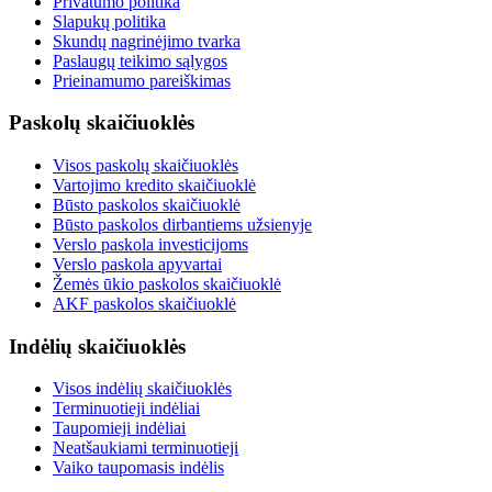
Privatumo politika
Slapukų politika
Skundų nagrinėjimo tvarka
Paslaugų teikimo sąlygos
Prieinamumo pareiškimas
Paskolų skaičiuoklės
Visos paskolų skaičiuoklės
Vartojimo kredito skaičiuoklė
Būsto paskolos skaičiuoklė
Būsto paskolos dirbantiems užsienyje
Verslo paskola investicijoms
Verslo paskola apyvartai
Žemės ūkio paskolos skaičiuoklė
AKF paskolos skaičiuoklė
Indėlių skaičiuoklės
Visos indėlių skaičiuoklės
Terminuotieji indėliai
Taupomieji indėliai
Neatšaukiami terminuotieji
Vaiko taupomasis indėlis