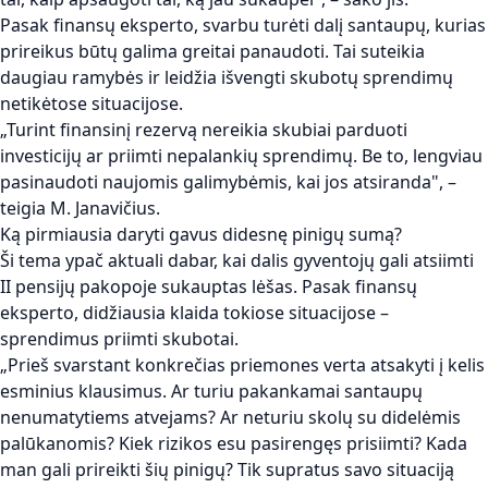
Pasak finansų eksperto, svarbu turėti dalį santaupų, kurias
prireikus būtų galima greitai panaudoti. Tai suteikia
daugiau ramybės ir leidžia išvengti skubotų sprendimų
netikėtose situacijose.
„Turint finansinį rezervą nereikia skubiai parduoti
investicijų ar priimti nepalankių sprendimų. Be to, lengviau
pasinaudoti naujomis galimybėmis, kai jos atsiranda", –
teigia M. Janavičius.
Ką pirmiausia daryti gavus didesnę pinigų sumą?
Ši tema ypač aktuali dabar, kai dalis gyventojų gali atsiimti
II pensijų pakopoje sukauptas lėšas. Pasak finansų
eksperto, didžiausia klaida tokiose situacijose –
sprendimus priimti skubotai.
„Prieš svarstant konkrečias priemones verta atsakyti į kelis
esminius klausimus. Ar turiu pakankamai santaupų
nenumatytiems atvejams? Ar neturiu skolų su didelėmis
palūkanomis? Kiek rizikos esu pasirengęs prisiimti? Kada
man gali prireikti šių pinigų? Tik supratus savo situaciją