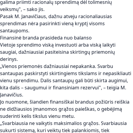
galima priimti racionalų sprendimą dėl tolimesnių
veiksmų", – sako jis.
Pasak M. Janavičiaus, dažnu atveju racionaliausias
sprendimas nėra pasirinkti vieną kryptį visoms
santaupoms.
Finansinė branda prasideda nuo balanso
Vietoje sprendimo viską investuoti arba viską laikyti
saugiai, dažniausiai pasiteisina skirtingų priemonių
derinys.
„Vienos priemonės dažniausiai nepakanka. Svarbu
santaupas paskirstyti skirtingiems tikslams ir nepasikliauti
vienu sprendimu. Dalis santaupų gali būti skirta augimui,
kita dalis – saugumui ir finansiniam rezervui", – teigia M.
Janavičius.
Jo nuomone, šiandien finansiškai brandus požiūris reiškia
ne didžiausios įmanomos grąžos paieškas, o gebėjimą
suderinti kelis tikslus vienu metu.
„Svarbiausia ne vaikytis maksimalios grąžos. Svarbiausia
sukurti sistemą, kuri veiktų tiek palankiomis, tiek