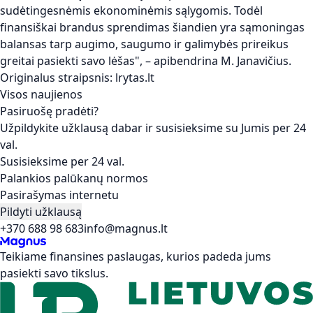
sudėtingesnėmis ekonominėmis sąlygomis. Todėl
finansiškai brandus sprendimas šiandien yra sąmoningas
balansas tarp augimo, saugumo ir galimybės prireikus
greitai pasiekti savo lėšas", – apibendrina M. Janavičius.
Originalus straipsnis:
lrytas.lt
Visos naujienos
Pasiruošę pradėti?
Užpildykite užklausą dabar ir susisieksime su Jumis per 24
val.
Susisieksime per 24 val.
Palankios palūkanų normos
Pasirašymas internetu
Pildyti užklausą
+370 688 98 683
info@magnus.lt
Teikiame finansines paslaugas, kurios padeda jums
pasiekti savo tikslus.