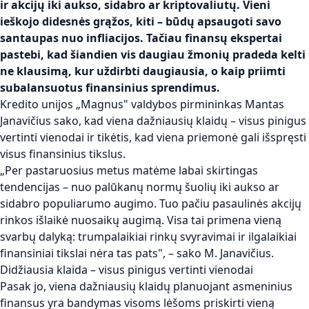
ir akcijų iki aukso, sidabro ar kriptovaliutų. Vieni
ieškojo didesnės grąžos, kiti – būdų apsaugoti savo
santaupas nuo infliacijos. Tačiau finansų ekspertai
pastebi, kad šiandien vis daugiau žmonių pradeda kelti
ne klausimą, kur uždirbti daugiausia, o kaip priimti
subalansuotus finansinius sprendimus.
Kredito unijos „Magnus" valdybos pirmininkas Mantas
Janavičius sako, kad viena dažniausių klaidų – visus pinigus
vertinti vienodai ir tikėtis, kad viena priemonė gali išspręsti
visus finansinius tikslus.
„Per pastaruosius metus matėme labai skirtingas
tendencijas – nuo palūkanų normų šuolių iki aukso ar
sidabro populiarumo augimo. Tuo pačiu pasaulinės akcijų
rinkos išlaikė nuosaikų augimą. Visa tai primena vieną
svarbų dalyką: trumpalaikiai rinkų svyravimai ir ilgalaikiai
finansiniai tikslai nėra tas pats", – sako M. Janavičius.
Didžiausia klaida – visus pinigus vertinti vienodai
Pasak jo, viena dažniausių klaidų planuojant asmeninius
finansus yra bandymas visoms lėšoms priskirti vieną