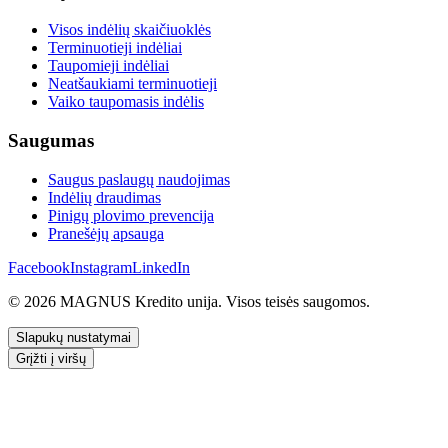
Visos indėlių skaičiuoklės
Terminuotieji indėliai
Taupomieji indėliai
Neatšaukiami terminuotieji
Vaiko taupomasis indėlis
Saugumas
Saugus paslaugų naudojimas
Indėlių draudimas
Pinigų plovimo prevencija
Pranešėjų apsauga
Facebook
Instagram
LinkedIn
© 2026 MAGNUS Kredito unija. Visos teisės saugomos.
Slapukų nustatymai
Grįžti į viršų