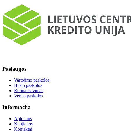
Paslaugos
Vartojimo paskolos
Būsto paskolos
Refinansavimas
Verslo paskolos
Informacija
Apie mus
Naujienos
Kontaktai