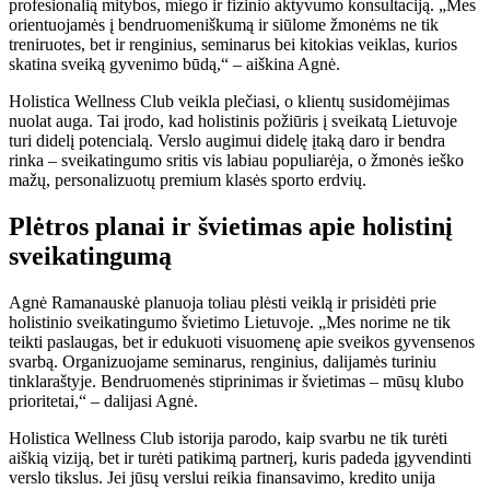
profesionalią mitybos, miego ir fizinio aktyvumo konsultaciją. „Mes
orientuojamės į bendruomeniškumą ir siūlome žmonėms ne tik
treniruotes, bet ir renginius, seminarus bei kitokias veiklas, kurios
skatina sveiką gyvenimo būdą,“ – aiškina Agnė.
Holistica Wellness Club veikla plečiasi, o klientų susidomėjimas
nuolat auga. Tai įrodo, kad holistinis požiūris į sveikatą Lietuvoje
turi didelį potencialą. Verslo augimui didelę įtaką daro ir bendra
rinka – sveikatingumo sritis vis labiau populiarėja, o žmonės ieško
mažų, personalizuotų premium klasės sporto erdvių.
Plėtros planai ir švietimas apie holistinį
sveikatingumą
Agnė Ramanauskė planuoja toliau plėsti veiklą ir prisidėti prie
holistinio sveikatingumo švietimo Lietuvoje. „Mes norime ne tik
teikti paslaugas, bet ir edukuoti visuomenę apie sveikos gyvensenos
svarbą. Organizuojame seminarus, renginius, dalijamės turiniu
tinklaraštyje. Bendruomenės stiprinimas ir švietimas – mūsų klubo
prioritetai,“ – dalijasi Agnė.
Holistica Wellness Club istorija parodo, kaip svarbu ne tik turėti
aiškią viziją, bet ir turėti patikimą partnerį, kuris padeda įgyvendinti
verslo tikslus. Jei jūsų verslui reikia finansavimo, kredito unija