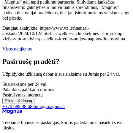
„Magnus“ gali tapti patikimu partneriu. Siūlydama lanksčias
finansavimo galimybes ir individualius sprendimus, „Magnus“
padeda tiek naujai pradėtiems, tiek jau įsitvirtinusiems verslams augti
bei plėstis.
Daugiau skaitykite: https://www.vz.lt/finansai-
apskaita/2024/10/12/holistica-wellness-club-sekmes-istorija-kaip-
vizija-virto-realybe-pasitelkus-kredito-unijos-magnus-finansavima
Visos naujienos
Pasiruošę pradėti?
Užpildykite užklausą dabar ir susisieksime su Jumis per 24 val.
Susisieksime per 24 val.
Palankios palūkanų normos
Pasirašymas internetu
Pildyti užklausą
+370 688 98 683
info@magnus.lt
Teikiame finansines paslaugas, kurios padeda jums pasiekti savo
tikslus.