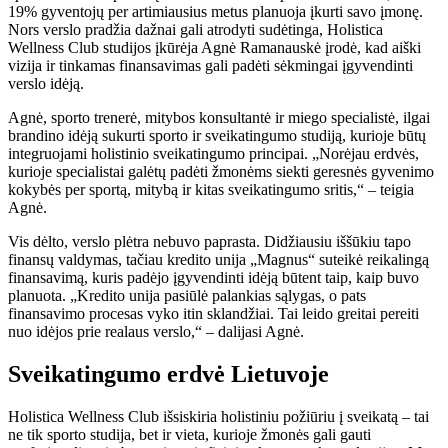
19% gyventojų per artimiausius metus planuoja įkurti savo įmonę.
Nors verslo pradžia dažnai gali atrodyti sudėtinga, Holistica
Wellness Club studijos įkūrėja Agnė Ramanauskė įrodė, kad aiški
vizija ir tinkamas finansavimas gali padėti sėkmingai įgyvendinti
verslo idėją.
Agnė, sporto trenerė, mitybos konsultantė ir miego specialistė, ilgai
brandino idėją sukurti sporto ir sveikatingumo studiją, kurioje būtų
integruojami holistinio sveikatingumo principai. „Norėjau erdvės,
kurioje specialistai galėtų padėti žmonėms siekti geresnės gyvenimo
kokybės per sportą, mitybą ir kitas sveikatingumo sritis,“ – teigia
Agnė.
Vis dėlto, verslo plėtra nebuvo paprasta. Didžiausiu iššūkiu tapo
finansų valdymas, tačiau kredito unija „Magnus“ suteikė reikalingą
finansavimą, kuris padėjo įgyvendinti idėją būtent taip, kaip buvo
planuota. „Kredito unija pasiūlė palankias sąlygas, o pats
finansavimo procesas vyko itin sklandžiai. Tai leido greitai pereiti
nuo idėjos prie realaus verslo,“ – dalijasi Agnė.
Sveikatingumo erdvė Lietuvoje
Holistica Wellness Club išsiskiria holistiniu požiūriu į sveikatą – tai
ne tik sporto studija, bet ir vieta, kurioje žmonės gali gauti