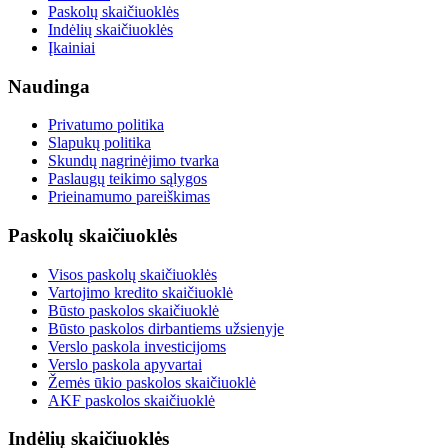
Paskolų skaičiuoklės
Indėlių skaičiuoklės
Įkainiai
Naudinga
Privatumo politika
Slapukų politika
Skundų nagrinėjimo tvarka
Paslaugų teikimo sąlygos
Prieinamumo pareiškimas
Paskolų skaičiuoklės
Visos paskolų skaičiuoklės
Vartojimo kredito skaičiuoklė
Būsto paskolos skaičiuoklė
Būsto paskolos dirbantiems užsienyje
Verslo paskola investicijoms
Verslo paskola apyvartai
Žemės ūkio paskolos skaičiuoklė
AKF paskolos skaičiuoklė
Indėlių skaičiuoklės