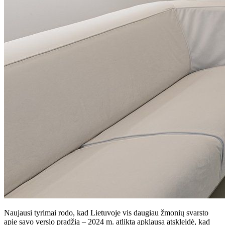
Naujausi tyrimai rodo, kad Lietuvoje vis daugiau žmonių svarsto
apie savo verslo pradžią – 2024 m. atlikta apklausa atskleidė, kad