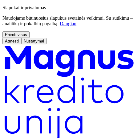
Slapukai ir privatumas
Naudojame būtinuosius slapukus svetainės veikimui. Su sutikimu –
analitiką ir pokalbių pagalbą.
Daugiau
Priimti visus
Atmesti
Nustatymai