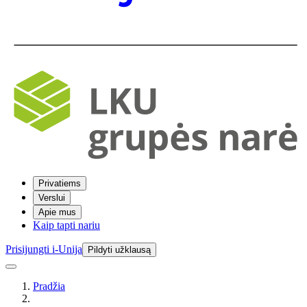
Privatiems
Verslui
Apie mus
Kaip tapti nariu
Prisijungti i-Unija
Pildyti užklausą
Pradžia