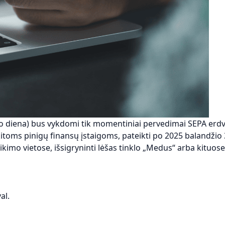
 diena) bus vykdomi tik momentiniai pervedimai SEPA erdvė
 kitoms pinigų finansų įstaigoms, pateikti po 2025 balandžio
ikimo vietose, išsigryninti lėšas tinklo „Medus“ arba kituo
al.