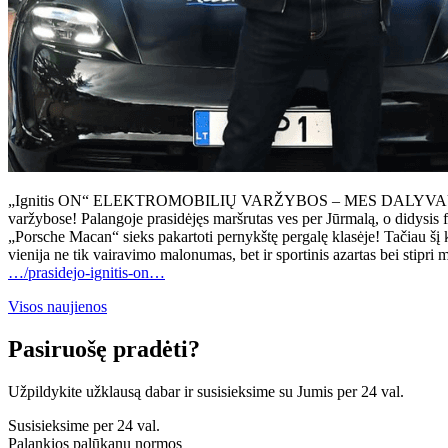
„Ignitis ON“ ELEKTROMOBILIŲ VARŽYBOS – MES DALYVAUJAME! Su di
varžybose! Palangoje prasidėjęs maršrutas ves per Jūrmalą, o didysis f
„Porsche Macan“ sieks pakartoti pernykštę pergalę klasėje! Tačiau šį
vienija ne tik vairavimo malonumas, bet ir sportinis azartas bei stip
…/prasidejo-ignitis-on…
Visos naujienos
Pasiruošę pradėti?
Užpildykite užklausą dabar ir susisieksime su Jumis per 24 val.
Susisieksime per 24 val.
Palankios palūkanų normos