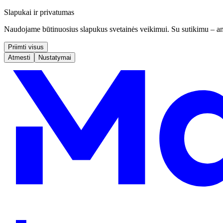
Slapukai ir privatumas
Naudojame būtinuosius slapukus svetainės veikimui. Su sutikimu – ana
Priimti visus
Atmesti
Nustatymai