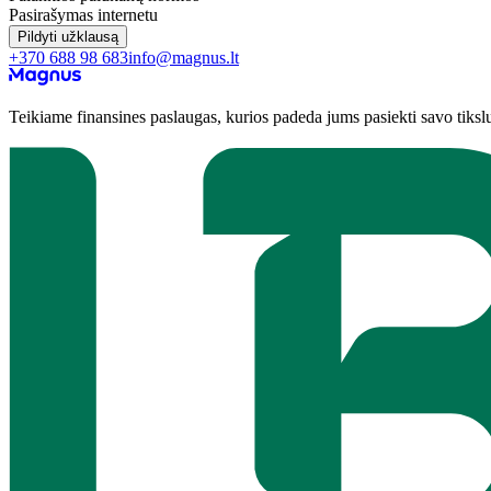
Pasirašymas internetu
Pildyti užklausą
+370 688 98 683
info@magnus.lt
Teikiame finansines paslaugas, kurios padeda jums pasiekti savo tiksl