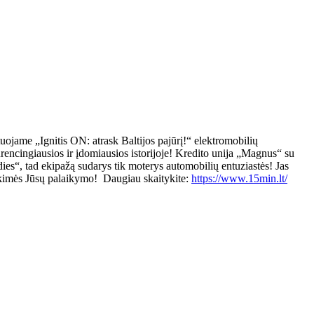
„Ignitis ON: atrask Baltijos pajūrį!“ elektromobilių
urencingiausios ir įdomiausios istorijoje! Kredito unija „Magnus“ su
es“, tad ekipažą sudarys tik moterys automobilių entuziastės! Jas
 tikimės Jūsų palaikymo! Daugiau skaitykite:
https://www.15min.lt/