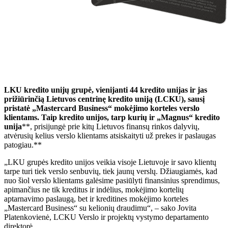
LKU kredito unijų grupė, vienijanti 44 kredito unijas ir jas
prižiūrinčią Lietuvos centrinę kredito uniją (LCKU), sausį
pristatė „Mastercard Business“ mokėjimo korteles verslo
klientams. Taip kredito unijos, tarp kurių ir „Magnus“ kredito
unija
**, prisijungė prie kitų Lietuvos finansų rinkos dalyvių,
atvėrusių kelius verslo klientams atsiskaityti už prekes ir paslaugas
patogiau.**
„LKU grupės kredito unijos veikia visoje Lietuvoje ir savo klientų
tarpe turi tiek verslo senbuvių, tiek jaunų verslų. Džiaugiamės, kad
nuo šiol verslo klientams galėsime pasiūlyti finansinius sprendimus,
apimančius ne tik kreditus ir indėlius, mokėjimo kortelių
aptarnavimo paslaugą, bet ir kreditines mokėjimo korteles
„Mastercard Business“ su kelionių draudimu“, – sako Jovita
Platenkovienė, LCKU Verslo ir projektų vystymo departamento
direktorė.