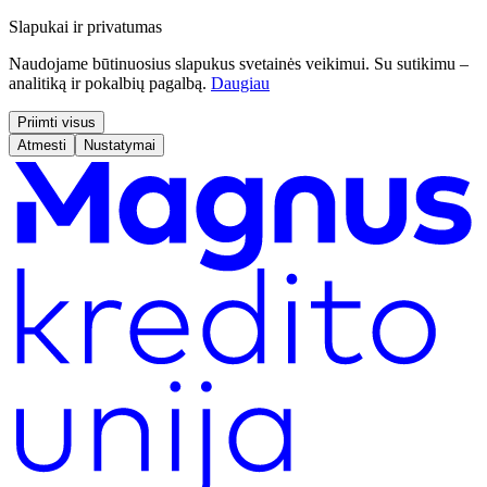
Slapukai ir privatumas
Naudojame būtinuosius slapukus svetainės veikimui. Su sutikimu –
analitiką ir pokalbių pagalbą.
Daugiau
Priimti visus
Atmesti
Nustatymai