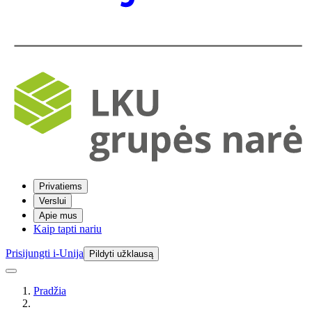
Privatiems
Verslui
Apie mus
Kaip tapti nariu
Prisijungti i-Unija
Pildyti užklausą
Pradžia