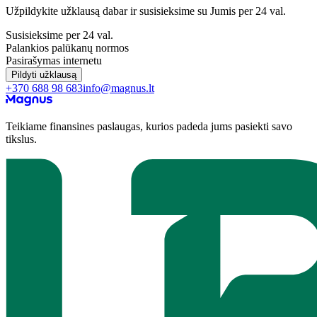
Užpildykite užklausą dabar ir susisieksime su Jumis per 24 val.
Susisieksime per 24 val.
Palankios palūkanų normos
Pasirašymas internetu
Pildyti užklausą
+370 688 98 683
info@magnus.lt
Teikiame finansines paslaugas, kurios padeda jums pasiekti savo
tikslus.