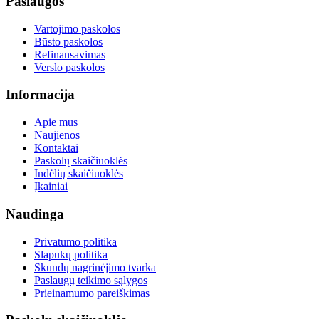
Paslaugos
Vartojimo paskolos
Būsto paskolos
Refinansavimas
Verslo paskolos
Informacija
Apie mus
Naujienos
Kontaktai
Paskolų skaičiuoklės
Indėlių skaičiuoklės
Įkainiai
Naudinga
Privatumo politika
Slapukų politika
Skundų nagrinėjimo tvarka
Paslaugų teikimo sąlygos
Prieinamumo pareiškimas