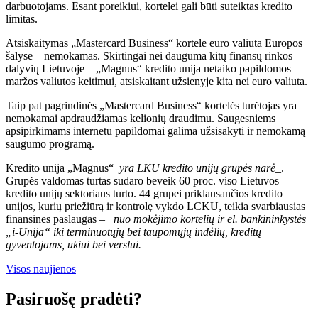
darbuotojams. Esant poreikiui, kortelei gali būti suteiktas kredito
limitas.
Atsiskaitymas „Mastercard Business“ kortele euro valiuta Europos
šalyse – nemokamas. Skirtingai nei dauguma kitų finansų rinkos
dalyvių Lietuvoje – „Magnus“ kredito unija netaiko papildomos
maržos valiutos keitimui, atsiskaitant užsienyje kita nei euro valiuta.
Taip pat pagrindinės „Mastercard Business“ kortelės turėtojas yra
nemokamai apdraudžiamas kelionių draudimu. Saugesniems
apsipirkimams internetu papildomai galima užsisakyti ir nemokamą
saugumo programą.
Kredito unija „Magnus“
yra LKU kredito unijų grupės narė
_.
Grupės valdomas turtas sudaro beveik 60 proc. viso Lietuvos
kredito unijų sektoriaus turto. 44 grupei priklausančios kredito
unijos, kurių priežiūrą ir kontrolę vykdo LCKU, teikia svarbiausias
finansines paslaugas –_
nuo mokėjimo kortelių ir el. bankininkystės
„i-Unija“ iki terminuotųjų bei taupomųjų indėlių, kreditų
gyventojams, ūkiui bei verslui.
Visos naujienos
Pasiruošę pradėti?