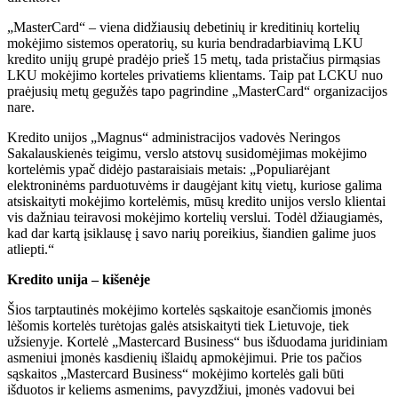
„MasterCard“ – viena didžiausių debetinių ir kreditinių kortelių
mokėjimo sistemos operatorių, su kuria bendradarbiavimą LKU
kredito unijų grupė pradėjo prieš 15 metų, tada pristačius pirmąsias
LKU mokėjimo korteles privatiems klientams. Taip pat LCKU nuo
praėjusių metų gegužės tapo pagrindine „MasterCard“ organizacijos
nare.
Kredito unijos „Magnus“ administracijos vadovės Neringos
Sakalauskienės teigimu, verslo atstovų susidomėjimas mokėjimo
kortelėmis ypač didėjo pastaraisiais metais: „Populiarėjant
elektroninėms parduotuvėms ir daugėjant kitų vietų, kuriose galima
atsiskaityti mokėjimo kortelėmis, mūsų kredito unijos verslo klientai
vis dažniau teiravosi mokėjimo kortelių verslui. Todėl džiaugiamės,
kad dar kartą įsiklausę į savo narių poreikius, šiandien galime juos
atliepti.“
Kredito unija – kišenėje
Šios tarptautinės mokėjimo kortelės sąskaitoje esančiomis įmonės
lėšomis kortelės turėtojas galės atsiskaityti tiek Lietuvoje, tiek
užsienyje. Kortelė „Mastercard Business“ bus išduodama juridiniam
asmeniui įmonės kasdienių išlaidų apmokėjimui. Prie tos pačios
sąskaitos „Mastercard Business“ mokėjimo kortelės gali būti
išduotos ir keliems asmenims, pavyzdžiui, įmonės vadovui bei