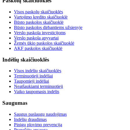
Paskolų skaičiuoklės
Visos paskolų skaičiuoklės
Vartojimo kredito skaičiuoklė
Būsto paskolos skaičiuoklė
Būsto paskolos dirbantiems užsienyje
Verslo paskola investicijoms
Verslo paskola apyvartai
Žemės ūkio paskolos skaičiuoklė
AKF paskolos skaičiuoklė
Indėlių skaičiuoklės
Visos indėlių skaičiuoklės
Terminuotieji indėliai
Taupomieji indėliai
Neatšaukiami terminuotieji
Vaiko taupomasis indėlis
Saugumas
Saugus paslaugų naudojimas
Indėlių draudimas
Pinigų plovimo prevencija
Pranešėjų apsauga