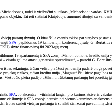
.
ichaelsonas, todėl ir viešbučiui suteiktas „Michaelson“ vardas. XVIII 
saugomu objektu. Tai reti statiniai Klaipėdoje, anuomet ribojęsi su vandeniu,
iejų pastatų dvynių. O kitas šalia esantis tokios pat statybos pastatas 
rengti
SPA
, papildomus 19 kambarių ir konferencijų salę. G. Bertašius
 (LCKU) skyrė finansavimą iki 2023-ųjų metų.
 papildomus 19 apartamentų ir SPA zoną. „Mano nuomone, kredito unija yra
si – visada galima atrasti geriausius sprendimus“, – pastebi G. Bertašius
uvo išties sėkminga, tačiau vėliau praūžusi pandemija padarė blogą povei
čio projektų rizikos, tačiau kredito unija „Magnus“ čia ištiesė pagalbos 
ius. Viešbučio plėtra padėjo užtikrinti trūkstamų paslaugų bei poreikių 
rintis
SPA
. Jo akcentas – vitrininiai langai, pro kuriuos atsiveria vaizda
same viešbutyje ir SPA zonoje nerasite nei vienos keraminės ar akmens ma
 dar labiau susieti vietą su paslauga ir suteikti šiai zonai pavadinimą „Br