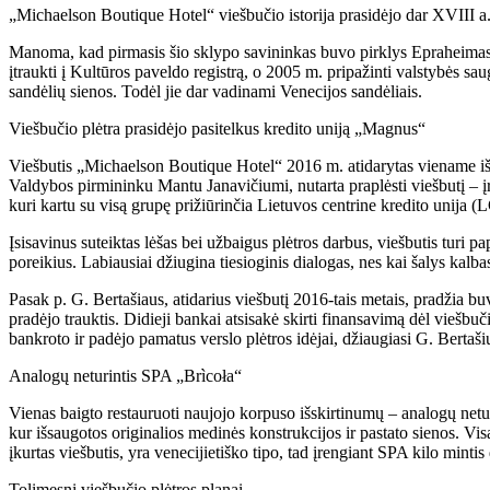
„Michaelson Boutique Hotel“ viešbučio istorija prasidėjo dar XVIII a
Manoma, kad pirmasis šio sklypo savininkas buvo pirklys Epraheimas M
įtraukti į Kultūros paveldo registrą, o 2005 m. pripažinti valstybės 
sandėlių sienos. Todėl jie dar vadinami Venecijos sandėliais.
Viešbučio plėtra prasidėjo pasitelkus kredito uniją „Magnus“
Viešbutis „Michaelson Boutique Hotel“ 2016 m. atidarytas viename iš dv
Valdybos pirmininku Mantu Janavičiumi, nutarta praplėsti viešbutį – į
kuri kartu su visą grupę prižiūrinčia Lietuvos centrine kredito unija
Įsisavinus suteiktas lėšas bei užbaigus plėtros darbus, viešbutis turi
poreikius. Labiausiai džiugina tiesioginis dialogas, nes kai šalys kalba
Pasak p. G. Bertašiaus, atidarius viešbutį 2016-tais metais, pradžia b
pradėjo trauktis. Didieji bankai atsisakė skirti finansavimą dėl viešbu
bankroto ir padėjo pamatus verslo plėtros idėjai, džiaugiasi G. Bertaš
Analogų neturintis SPA „Brìcoła“
Vienas baigto restauruoti naujojo korpuso išskirtinumų – analogų netu
kur išsaugotos originalios medinės konstrukcijos ir pastato sienos. Vi
įkurtas viešbutis, yra venecijietiško tipo, tad įrengiant SPA kilo mintis
Tolimesni viešbučio plėtros planai