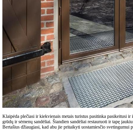
Klaipėda plečiasi ir kiekvienais metais turistus pasitinka pasikeitusi i
grūdų ir sėmenų sandėliai. Šiandien sandėliai restauruoti ir tapę ja
Bertašius džiaugiasi, kad abu jie pritaikyti uostamiesčio svetingumui p