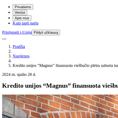
Privatiems
Verslui
Apie mus
Kaip tapti nariu
Prisijungti i-Unija
Pildyti užklausą
Pradžia
Naujienos
Kredito unijos “Magnus” finansuota viešbučio plėtra suburia turi
2024 m. spalio 28 d.
Kredito unijos “Magnus” finansuota viešbuč