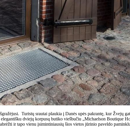
r išgražėjusi. Turistų srautai plaukia į Danės upės pakrantę, kur Žvejų ga
ukiu elegantišku dviejų korpusų butiko viešbučiu „Michaelson Boutique 
abrėžti ir tapo vienu įsimintiniausių šios vietos jūrinio paveldo paminkl