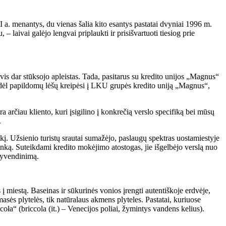
a. menantys, du vienas šalia kito esantys pastatai dvyniai 1996 m.
 – laivai galėjo lengvai priplaukti ir prisišvartuoti tiesiog prie
vis dar stūksojo apleistas. Tada, pasitarus su kredito unijos „Magnus“
 dėl papildomų lėšų kreipėsi į LKU grupės kredito uniją „Magnus“,
 arčiau kliento, kuri įsigilino į konkrečią verslo specifiką bei mūsų
.
kį. Užsienio turistų srautai sumažėjo, paslaugų spektras uostamiestyje
ranką. Suteikdami kredito mokėjimo atostogas, jie išgelbėjo verslą nuo
įgyvendinimą.
s į miestą. Baseinas ir sūkurinės vonios įrengti autentiškoje erdvėje,
sės plytelės, tik natūralaus akmens plyteles. Pastatai, kuriuose
ìcoła“ (briccola (it.) – Venecijos poliai, žymintys vandens kelius).