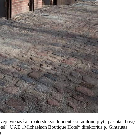
tvėje vienas šalia kito stūkso du identiški raudonų plytų pastatai, buvę
Hotel“. UAB „Michaelson Boutique Hotel“ direktorius p. Gintautas
ų.