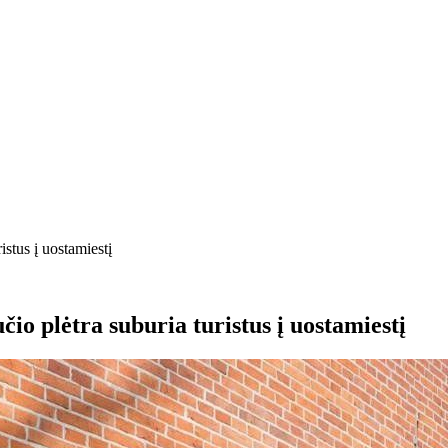
stus į uostamiestį
io plėtra suburia turistus į uostamiestį