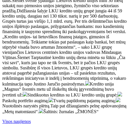
dalis.Šiemet šventė ypatinga- Lietuvos kredito unijos mini 30 metų
sukaktį nuo pirmosios unijos įsteigimo, žyminčio viso sektoriaus
pradžią.Didžiausia šalyje LKU kredito unijų grupė jungia 44 iš 59
kredito unijų, daugiau nei 130 tūkst. narių ir per 500 darbuotojų.
Grupės turtas jau viršijo 1,1 mlrd. eurų. Per tris dešimtmečius kredito
unijos išplėtojo paslaugas, prilygstančias bankams: nuo kasdieninių
finansinių ir taupymo sprendimų iki paskolųgyventojams bei verslui.
„Kredito unijos- tai lietuviškos finansų įstaigos, gimusios iš
bendruomenių. Teikiame tokias pat paslaugas kaip bankai, bet mūsų
stiprybė visada buvo artumas žmonėms“, – sako LKU grupę
vienijančios Lietuvos centrinės kredito unijos vadovas Mindaugas
Vijūnas.Šiemet Tarptautinė kredito unijų diena minėta su šūkiu „Čia
visi savi“, kuris jau tapo ne tik šventės, bet ir pačios LKU grupės
simboliu. Susibūrę iš visos Lietuvos, LKU grupės kredito unijų
atstovai pagerbė pažangiausias unijas – už pasiektus rezultatus,
reikšmingas iniciatyvas ir indėlį į bendruomenių stiprinimą, o vakaro
kulminacija tapo Justino Jaručio pasirodymas.
Kredito unija
„Magnus“ šventės metu už išsikeltų tikslų įgyvendinimą buvo
įvertinti už:
Sindikuotus kreditus su LKU kredito unijų grupė;
Paskolų portfelio augimą;
Tvarių papildomų pajamų augimą;
Nuotolinės narystės plėtrą.Taip pat džiaugiamės pelnę apdovanojimą
„Metų matomiausi“.
Šaltinis: žurnalas „ŽMONĖS“
Visos naujienos