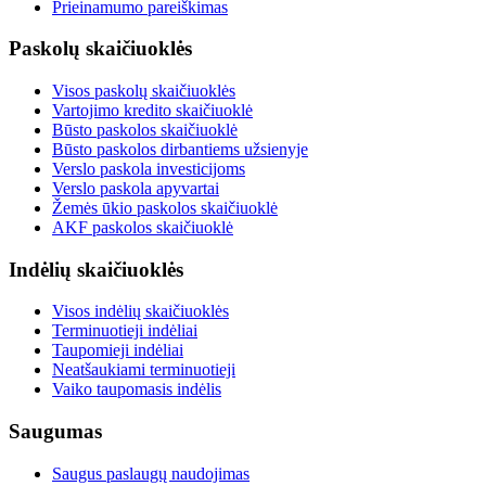
Prieinamumo pareiškimas
Paskolų skaičiuoklės
Visos paskolų skaičiuoklės
Vartojimo kredito skaičiuoklė
Būsto paskolos skaičiuoklė
Būsto paskolos dirbantiems užsienyje
Verslo paskola investicijoms
Verslo paskola apyvartai
Žemės ūkio paskolos skaičiuoklė
AKF paskolos skaičiuoklė
Indėlių skaičiuoklės
Visos indėlių skaičiuoklės
Terminuotieji indėliai
Taupomieji indėliai
Neatšaukiami terminuotieji
Vaiko taupomasis indėlis
Saugumas
Saugus paslaugų naudojimas