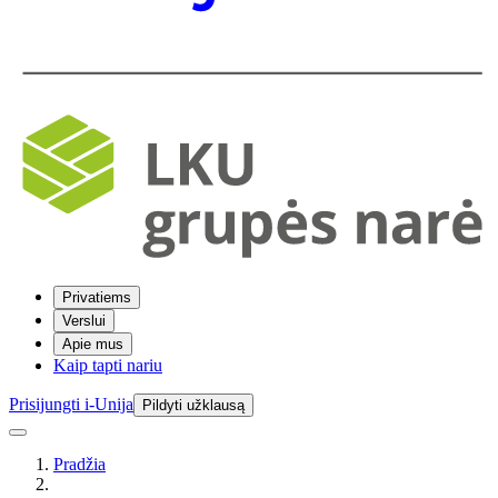
Privatiems
Verslui
Apie mus
Kaip tapti nariu
Prisijungti i-Unija
Pildyti užklausą
Pradžia