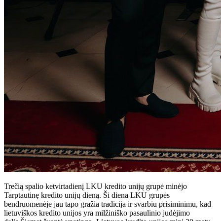
Trečią spalio ketvirtadienį LKU kredito unijų grupė minėjo
Tarptautinę kredito unijų dieną. Ši diena LKU grupės
bendruomenėje jau tapo gražia tradicija ir svarbiu prisiminimu, kad
lietuviškos kredito unijos yra milžiniško pasaulinio judėjimo