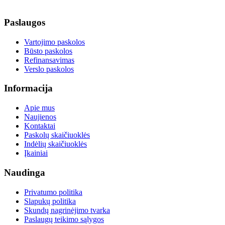
Paslaugos
Vartojimo paskolos
Būsto paskolos
Refinansavimas
Verslo paskolos
Informacija
Apie mus
Naujienos
Kontaktai
Paskolų skaičiuoklės
Indėlių skaičiuoklės
Įkainiai
Naudinga
Privatumo politika
Slapukų politika
Skundų nagrinėjimo tvarka
Paslaugų teikimo sąlygos