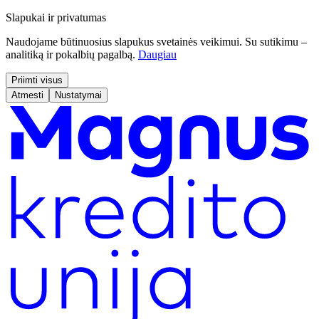
Slapukai ir privatumas
Naudojame būtinuosius slapukus svetainės veikimui. Su sutikimu –
analitiką ir pokalbių pagalbą.
Daugiau
Priimti visus
Atmesti
Nustatymai