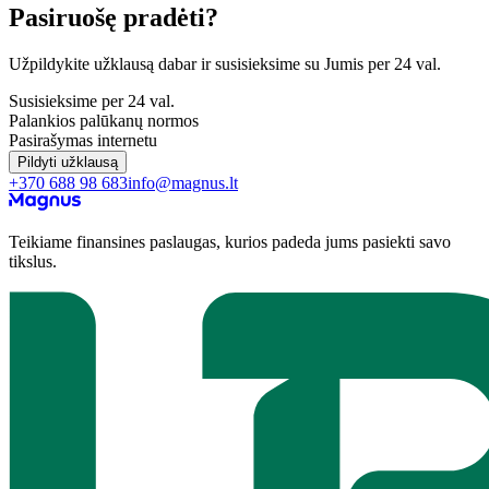
Pasiruošę pradėti?
Užpildykite užklausą dabar ir susisieksime su Jumis per 24 val.
Susisieksime per 24 val.
Palankios palūkanų normos
Pasirašymas internetu
Pildyti užklausą
+370 688 98 683
info@magnus.lt
Teikiame finansines paslaugas, kurios padeda jums pasiekti savo
tikslus.