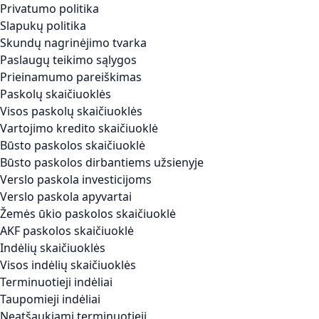
Privatumo politika
Slapukų politika
Skundų nagrinėjimo tvarka
Paslaugų teikimo sąlygos
Prieinamumo pareiškimas
Paskolų skaičiuoklės
Visos paskolų skaičiuoklės
Vartojimo kredito skaičiuoklė
Būsto paskolos skaičiuoklė
Būsto paskolos dirbantiems užsienyje
Verslo paskola investicijoms
Verslo paskola apyvartai
Žemės ūkio paskolos skaičiuoklė
AKF paskolos skaičiuoklė
Indėlių skaičiuoklės
Visos indėlių skaičiuoklės
Terminuotieji indėliai
Taupomieji indėliai
Neatšaukiami terminuotieji