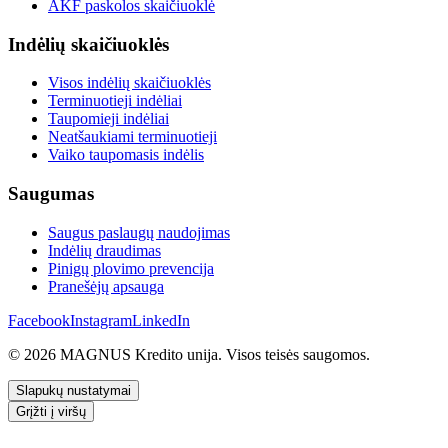
AKF paskolos skaičiuoklė
Indėlių skaičiuoklės
Visos indėlių skaičiuoklės
Terminuotieji indėliai
Taupomieji indėliai
Neatšaukiami terminuotieji
Vaiko taupomasis indėlis
Saugumas
Saugus paslaugų naudojimas
Indėlių draudimas
Pinigų plovimo prevencija
Pranešėjų apsauga
Facebook
Instagram
LinkedIn
© 2026 MAGNUS Kredito unija. Visos teisės saugomos.
Slapukų nustatymai
Grįžti į viršų