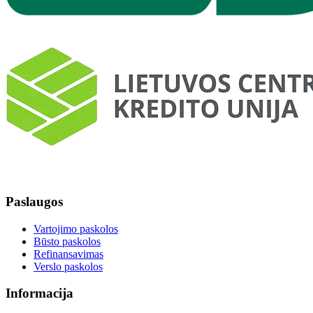
Paslaugos
Vartojimo paskolos
Būsto paskolos
Refinansavimas
Verslo paskolos
Informacija