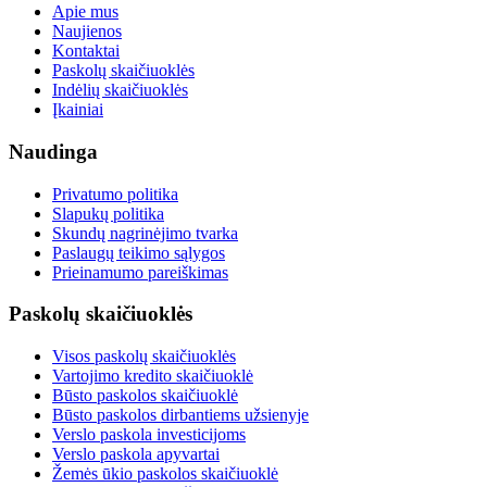
Apie mus
Naujienos
Kontaktai
Paskolų skaičiuoklės
Indėlių skaičiuoklės
Įkainiai
Naudinga
Privatumo politika
Slapukų politika
Skundų nagrinėjimo tvarka
Paslaugų teikimo sąlygos
Prieinamumo pareiškimas
Paskolų skaičiuoklės
Visos paskolų skaičiuoklės
Vartojimo kredito skaičiuoklė
Būsto paskolos skaičiuoklė
Būsto paskolos dirbantiems užsienyje
Verslo paskola investicijoms
Verslo paskola apyvartai
Žemės ūkio paskolos skaičiuoklė