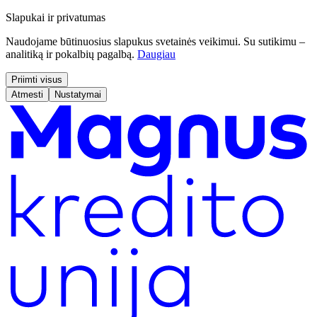
Slapukai ir privatumas
Naudojame būtinuosius slapukus svetainės veikimui. Su sutikimu –
analitiką ir pokalbių pagalbą.
Daugiau
Priimti visus
Atmesti
Nustatymai