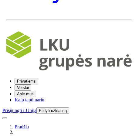
Privatiems
Verslui
Apie mus
Kaip tapti nariu
Prisijungti i-Unija
Pildyti užklausą
Pradžia