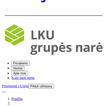
Privatiems
Verslui
Apie mus
Kaip tapti nariu
Prisijungti i-Unija
Pildyti užklausą
Pradžia