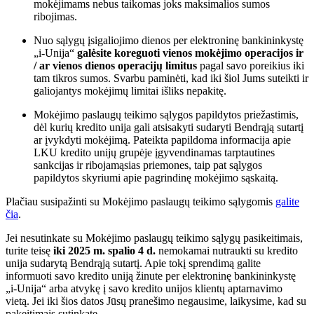
mokėjimams nebus taikomas joks maksimalios sumos
ribojimas.
Nuo sąlygų įsigaliojimo dienos per elektroninę bankininkystę
„i-Unija“
galėsite
koreguoti vienos mokėjimo operacijos ir
/ ar vienos dienos operacijų limitus
pagal savo poreikius iki
tam tikros sumos. Svarbu paminėti, kad iki šiol Jums suteikti ir
galiojantys mokėjimų limitai išliks nepakitę.
Mokėjimo paslaugų teikimo sąlygos papildytos priežastimis,
dėl kurių kredito unija gali atsisakyti sudaryti Bendrąją sutartį
ar įvykdyti mokėjimą. Pateikta papildoma informacija apie
LKU kredito unijų grupėje įgyvendinamas tarptautines
sankcijas ir ribojamąsias priemones, taip pat sąlygos
papildytos skyriumi apie pagrindinę mokėjimo sąskaitą.
Plačiau susipažinti su Mokėjimo paslaugų teikimo sąlygomis
galite
čia
.
Jei nesutinkate su Mokėjimo paslaugų teikimo sąlygų pasikeitimais,
turite teisę
iki
2025 m. spalio 4 d.
nemokamai nutraukti su kredito
unija sudarytą Bendrąją sutartį. Apie tokį sprendimą galite
informuoti savo kredito uniją žinute per elektroninę bankininkystę
„i-Unija“ arba atvykę į savo kredito unijos klientų aptarnavimo
vietą. Jei iki šios datos Jūsų pranešimo negausime, laikysime, kad su
pakeitimais sutinkate.