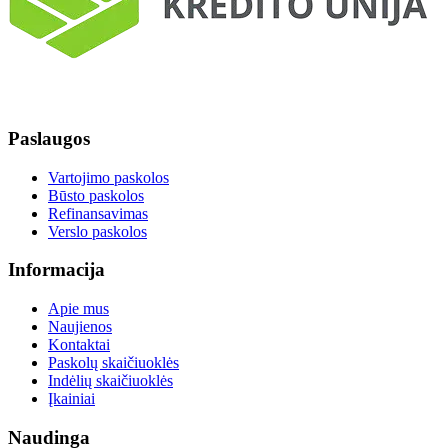
Paslaugos
Vartojimo paskolos
Būsto paskolos
Refinansavimas
Verslo paskolos
Informacija
Apie mus
Naujienos
Kontaktai
Paskolų skaičiuoklės
Indėlių skaičiuoklės
Įkainiai
Naudinga