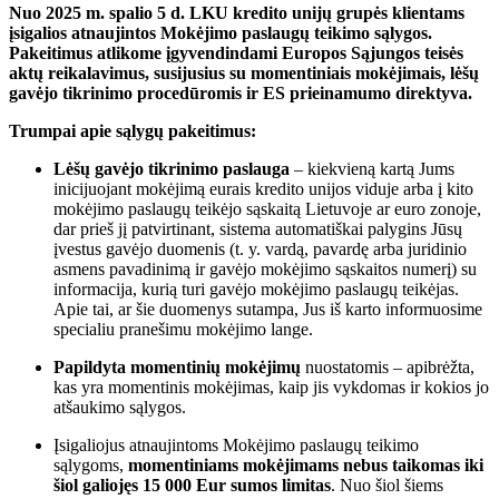
Nuo 2025 m. spalio 5 d. LKU kredito unijų grupės klientams
įsigalios atnaujintos Mokėjimo paslaugų teikimo sąlygos.
Pakeitimus atlikome įgyvendindami Europos Sąjungos teisės
aktų reikalavimus, susijusius su momentiniais mokėjimais, lėšų
gavėjo tikrinimo procedūromis ir ES prieinamumo direktyva.
Trumpai apie sąlygų pakeitimus:
Lėšų gavėjo tikrinimo paslauga
– kiekvieną kartą Jums
inicijuojant mokėjimą eurais kredito unijos viduje arba į kito
mokėjimo paslaugų teikėjo sąskaitą Lietuvoje ar euro zonoje,
dar prieš jį patvirtinant, sistema automatiškai palygins Jūsų
įvestus gavėjo duomenis (t. y. vardą, pavardę arba juridinio
asmens pavadinimą ir gavėjo mokėjimo sąskaitos numerį) su
informacija, kurią turi gavėjo mokėjimo paslaugų teikėjas.
Apie tai, ar šie duomenys sutampa, Jus iš karto informuosime
specialiu pranešimu mokėjimo lange.
Papildyta momentinių mokėjimų
nuostatomis – apibrėžta,
kas yra momentinis mokėjimas, kaip jis vykdomas ir kokios jo
atšaukimo sąlygos.
Įsigaliojus atnaujintoms Mokėjimo paslaugų teikimo
sąlygoms,
momentiniams mokėjimams nebus taikomas iki
šiol galiojęs 15 000 Eur sumos limitas
. Nuo šiol šiems