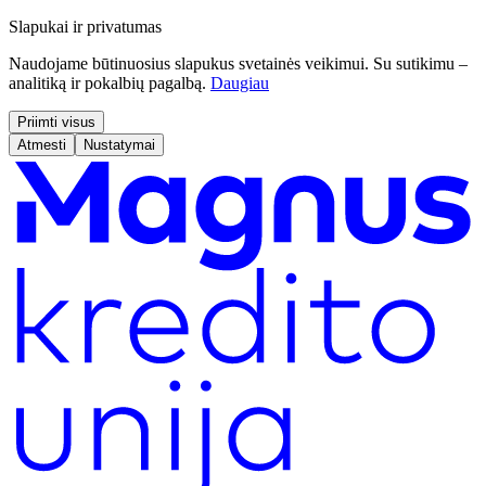
Slapukai ir privatumas
Naudojame būtinuosius slapukus svetainės veikimui. Su sutikimu –
analitiką ir pokalbių pagalbą.
Daugiau
Priimti visus
Atmesti
Nustatymai