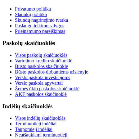
Privatumo politika
Slapukų politika
Skundų nagrinėjimo tvarka
Paslaugų teikimo sąlygos
Prieinamumo pareiškimas
Paskolų skaičiuoklės
Visos paskolų skaičiuoklės
Vartojimo kredito skaičiuoklė
Būsto paskolos skaičiuoklė
Būsto paskolos dirbantiems užsienyje
Verslo paskola investicijoms
Verslo paskola apyvartai
Žemės ūkio paskolos skaičiuoklė
AKF paskolos skaičiuoklė
Indėlių skaičiuoklės
Visos indėlių skaičiuoklės
Terminuotieji indėliai
Taupomieji indėliai
Neatšaukiami terminuotieji