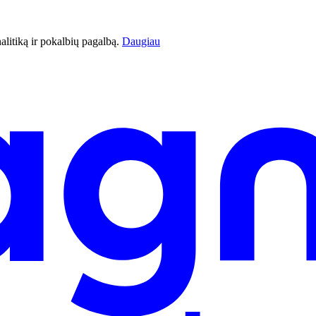
litiką ir pokalbių pagalbą.
Daugiau