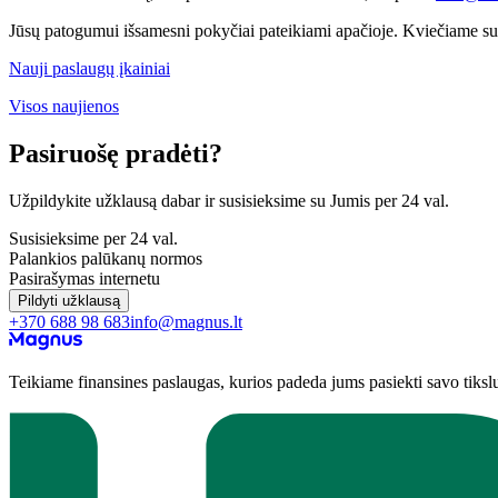
Jūsų patogumui išsamesni pokyčiai pateikiami apačioje. Kviečiame sus
Nauji paslaugų įkainiai
Visos naujienos
Pasiruošę pradėti?
Užpildykite užklausą dabar ir susisieksime su Jumis per 24 val.
Susisieksime per 24 val.
Palankios palūkanų normos
Pasirašymas internetu
Pildyti užklausą
+370 688 98 683
info@magnus.lt
Teikiame finansines paslaugas, kurios padeda jums pasiekti savo tiksl