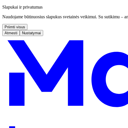
Slapukai ir privatumas
Naudojame būtinuosius slapukus svetainės veikimui. Su sutikimu – ana
Priimti visus
Atmesti
Nustatymai