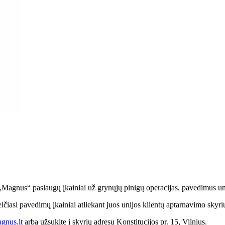
Magnus“ paslaugų įkainiai už grynųjų pinigų operacijas, pavedimus unij
iasi pavedimų įkainiai atliekant juos unijos klientų aptarnavimo skyriu
gnus.lt
arba užsukite į skyrių adresu Konstitucijos pr. 15, Vilnius.