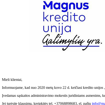
Mieli klientai,
Informuojame, kad nuo 2020 metų kovo 22 d. keičiasi kredito unijos „
Įvedamas sąskaitos administravimo mokestis juridiniams asmenims, keič
Jei turėsite klausimų, kreipkitės tel. +37068898683, el. paštu
info@ma