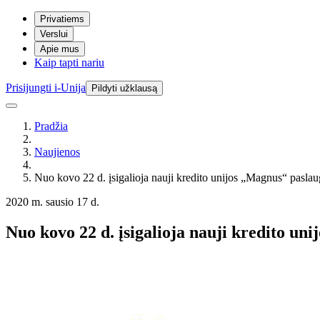
Privatiems
Verslui
Apie mus
Kaip tapti nariu
Prisijungti i-Unija
Pildyti užklausą
Pradžia
Naujienos
Nuo kovo 22 d. įsigalioja nauji kredito unijos „Magnus“ paslau
2020 m. sausio 17 d.
Nuo kovo 22 d. įsigalioja nauji kredito un