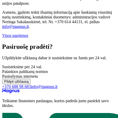
unijos patalpose.
Asmens, įgalioto teikti išsamią informaciją apie šaukiamą visuotinį
narių susirinkimą, kontaktiniai duomenys: administracijos vadovė
Neringa Sakalauskienė, tel. Nr. +370 614 44131, el. paštas
info@magnus.lt
.
Visos naujienos
Pasiruošę pradėti?
Užpildykite užklausą dabar ir susisieksime su Jumis per 24 val.
Susisieksime per 24 val.
Palankios palūkanų normos
Pasirašymas internetu
Pildyti užklausą
+370 688 98 683
info@magnus.lt
Teikiame finansines paslaugas, kurios padeda jums pasiekti savo
tikslus.