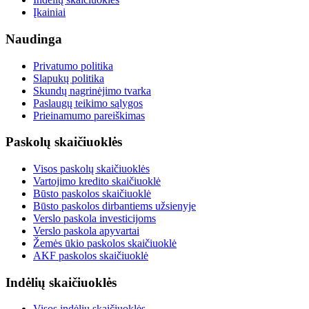
Įkainiai
Naudinga
Privatumo politika
Slapukų politika
Skundų nagrinėjimo tvarka
Paslaugų teikimo sąlygos
Prieinamumo pareiškimas
Paskolų skaičiuoklės
Visos paskolų skaičiuoklės
Vartojimo kredito skaičiuoklė
Būsto paskolos skaičiuoklė
Būsto paskolos dirbantiems užsienyje
Verslo paskola investicijoms
Verslo paskola apyvartai
Žemės ūkio paskolos skaičiuoklė
AKF paskolos skaičiuoklė
Indėlių skaičiuoklės
Visos indėlių skaičiuoklės