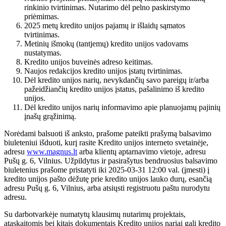
rinkinio tvirtinimas. Nutarimo dėl pelno paskirstymo
priėmimas.
2025 metų kredito unijos pajamų ir išlaidų sąmatos
tvirtinimas.
Metinių išmokų (tantjemų) kredito unijos vadovams
nustatymas.
Kredito unijos buveinės adreso keitimas.
Naujos redakcijos kredito unijos įstatų tvirtinimas.
Dėl kredito unijos narių, nevykdančių savo pareigų ir/arba
pažeidžiančių kredito unijos įstatus, pašalinimo iš kredito
unijos.
Dėl kredito unijos narių informavimo apie planuojamų pajinių
įnašų grąžinimą.
Norėdami balsuoti iš anksto, prašome pateikti prašymą balsavimo
biuleteniui išduoti, kurį rasite Kredito unijos interneto svetainėje,
adresu
www.magnus.lt
arba klientų aptarnavimo vietoje, adresu
Pušų g. 6, Vilnius. Užpildytus ir pasirašytus bendruosius balsavimo
biuletenius prašome pristatyti iki 2025-03-31 12:00 val. (įmesti) į
kredito unijos pašto dėžutę prie kredito unijos lauko durų, esančią
adresu Pušų g. 6, Vilnius, arba atsiųsti registruotu paštu nurodytu
adresu.
Su darbotvarkėje numatytų klausimų nutarimų projektais,
ataskaitomis bei kitais dokumentais Kredito unijos nariai gali kredito