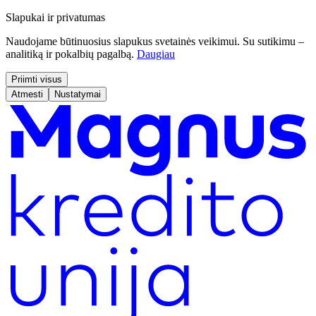
Slapukai ir privatumas
Naudojame būtinuosius slapukus svetainės veikimui. Su sutikimu –
analitiką ir pokalbių pagalbą.
Daugiau
Priimti visus
Atmesti
Nustatymai