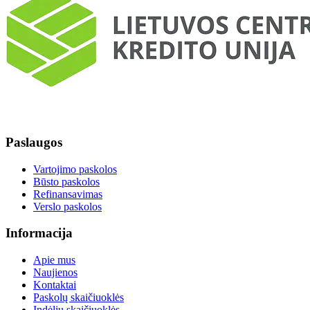
Paslaugos
Vartojimo paskolos
Būsto paskolos
Refinansavimas
Verslo paskolos
Informacija
Apie mus
Naujienos
Kontaktai
Paskolų skaičiuoklės
Indėlių skaičiuoklės