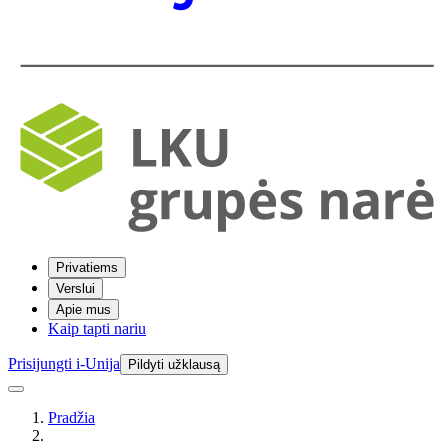
Privatiems
Verslui
Apie mus
Kaip tapti nariu
Prisijungti i-Unija
Pildyti užklausą
Pradžia