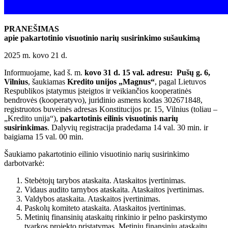
PRANEŠIMAS
apie pakartotinio visuotinio narių susirinkimo sušaukimą
2025 m. kovo 21 d.
Informuojame, kad š. m.
kovo 31 d. 15 val.
adresu: Pušų g. 6,
Vilnius
, šaukiamas
Kredito unijos
„
Magnus
“
, pagal Lietuvos
Respublikos įstatymus įsteigtos ir veikiančios kooperatinės
bendrovės (kooperatyvo), juridinio asmens kodas 302671848,
registruotos buveinės adresas Konstitucijos pr. 15, Vilnius (toliau –
„Kredito unija“),
pakartotinis eilinis visuotinis narių
susirinkimas
. Dalyvių registracija pradedama 14 val. 30 min. ir
baigiama 15 val. 00 min.
Šaukiamo pakartotinio eilinio visuotinio narių susirinkimo
darbotvarkė:
Stebėtojų tarybos ataskaita. Ataskaitos įvertinimas.
Vidaus audito tarnybos ataskaita. Ataskaitos įvertinimas.
Valdybos ataskaita. Ataskaitos įvertinimas.
Paskolų komiteto ataskaita. Ataskaitos įvertinimas.
Metinių finansinių ataskaitų rinkinio ir pelno paskirstymo
tvarkos projekto pristatymas. Metinių finansinių ataskaitų