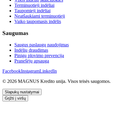
Terminuotieji indėliai
Taupomieji indėliai
Neatšaukiami terminuotieji
Vaiko taupomasis indėlis
Saugumas
Saugus paslaugų naudojimas
Indėlių draudimas
Pinigų plovimo prevencija
Pranešėjų apsauga
Facebook
Instagram
LinkedIn
© 2026 MAGNUS Kredito unija. Visos teisės saugomos.
Slapukų nustatymai
Grįžti į viršų