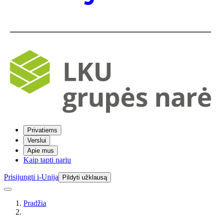
Privatiems
Verslui
Apie mus
Kaip tapti nariu
Prisijungti i-Unija
Pildyti užklausą
Pradžia