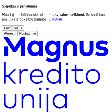
Slapukai ir privatumas
Naudojame būtinuosius slapukus svetainės veikimui. Su sutikimu –
analitiką ir pokalbių pagalbą.
Daugiau
Priimti visus
Atmesti
Nustatymai