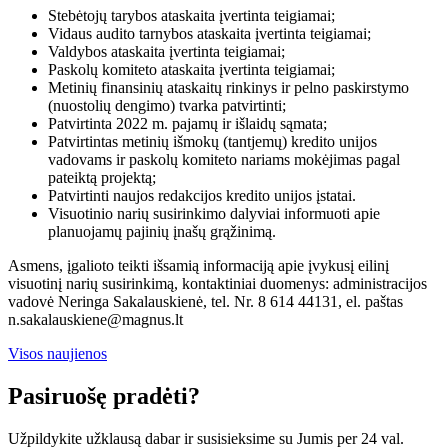
Stebėtojų tarybos ataskaita įvertinta teigiamai;
Vidaus audito tarnybos ataskaita įvertinta teigiamai;
Valdybos ataskaita įvertinta teigiamai;
Paskolų komiteto ataskaita įvertinta teigiamai;
Metinių finansinių ataskaitų rinkinys ir pelno paskirstymo
(nuostolių dengimo) tvarka patvirtinti;
Patvirtinta 2022 m. pajamų ir išlaidų sąmata;
Patvirtintas metinių išmokų (tantjemų) kredito unijos
vadovams ir paskolų komiteto nariams mokėjimas pagal
pateiktą projektą;
Patvirtinti naujos redakcijos kredito unijos įstatai.
Visuotinio narių susirinkimo dalyviai informuoti apie
planuojamų pajinių įnašų grąžinimą.
Asmens, įgalioto teikti išsamią informaciją apie įvykusį eilinį
visuotinį narių susirinkimą, kontaktiniai duomenys: administracijos
vadovė Neringa Sakalauskienė, tel. Nr. 8 614 44131, el. paštas
n.sakalauskiene@magnus.lt
Visos naujienos
Pasiruošę pradėti?
Užpildykite užklausą dabar ir susisieksime su Jumis per 24 val.