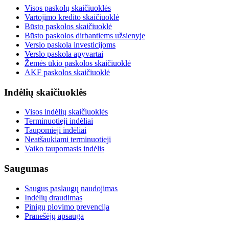
Visos paskolų skaičiuoklės
Vartojimo kredito skaičiuoklė
Būsto paskolos skaičiuoklė
Būsto paskolos dirbantiems užsienyje
Verslo paskola investicijoms
Verslo paskola apyvartai
Žemės ūkio paskolos skaičiuoklė
AKF paskolos skaičiuoklė
Indėlių skaičiuoklės
Visos indėlių skaičiuoklės
Terminuotieji indėliai
Taupomieji indėliai
Neatšaukiami terminuotieji
Vaiko taupomasis indėlis
Saugumas
Saugus paslaugų naudojimas
Indėlių draudimas
Pinigų plovimo prevencija
Pranešėjų apsauga