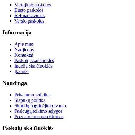
Vartojimo paskolos
Būsto paskolos
Refinansavimas
Verslo paskolos
Informacija
Apie mus
Naujienos
Kontaktai
Paskolų skaičiuoklės
Indėlių skaičiuoklės
Įkainiai
Naudinga
Privatumo politika
Slapukų politika
Skundų nagrinėjimo tvarka
Paslaugų teikimo sąlygos
Prieinamumo pareiškimas
Paskolų skaičiuoklės