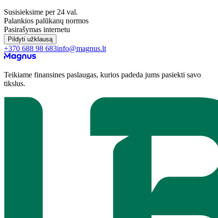
Susisieksime per 24 val.
Palankios palūkanų normos
Pasirašymas internetu
Pildyti užklausą
+370 688 98 683
info@magnus.lt
Teikiame finansines paslaugas, kurios padeda jums pasiekti savo
tikslus.