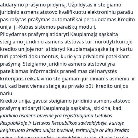
atidarymo prašymo pildymą. Užpildytas ir steigiamo
juridinio asmens atstovo kvalifikuotu elektroniniu parašu
pasirašytas prašymas automatiškai perduodamas Kredito
unijai į i-Kubas sistemos paraiškų modulį.
Pildydamas prašymą atidaryti Kaupiamąją sąskaitą
steigiamo juridinio asmens atstovas turi nurodyti kurioje
kredito unijoje nori atidaryti Kaupiamąją sąskaitą ir kartu
turi pateikti dokumentus, kurie yra privalomi pateikiant
prašymą. Steigiamo juridinio asmens atstovui yra
pateikiamas informacinis pranešimas dėl narystės
kriterijaus reikalavimo steigiamam juridiniams asmeniui ir
tai, kad bent vienas steigėjas privalo būti kredito unijos
nariu.
Kredito unija, gavusi steigiamo juridinio asmens atstovo
prašymą atidaryti Kaupiamąją sąskaitą, įsitikina, kad:
juridinio asmens buveinė yra registruojama Lietuvos
Respublikoje ir Lietuvos Respublikos savivaldybėje, kurioje
įregistruota kredito unijos buveinė, teritorijoje ar kitų kredito
unijos įstatuose nurodytų savivaldybių, kurios ribojasi su šia