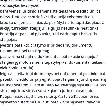
savivaldybe, teritorijoje;
bent vienas juridinio asmens steigėjas yra kredito unijos
narys. Lietuvos centrinė kredito unija rekomenduoja
kredito unijoms pirmiausia pasiūlyti nariu tapti daugiausiai
akcijų turinčiam steigėjui. Jeigu jis nesutinka, neatitinka
kriterijų ar pan., tai pakanka, kad nariu taptų bet kuris
steigėjas;
įvertina pateikto prašymo ir pridedamų dokumentų
tinkamumą bei teisingumą;
pasitvirtina steigimo dokumentus pateikusio steigėjo /
steigėjo įgalioto asmens tapatybę (kai dokumentai teikiami
elektroniniu būdu).
Jeigu visi reikalingi duomenys bei dokumentai yra tinkamai
pateikti, Kredito unija įregistruoja steigiamą juridinį asmenį
i-Kubas sistemoje, jam atidaro Kaupiamąją sąskaitą i-Kubas
sistemoje ir pasirašo su steigiamu juridiniu asmeniu
Kaupiamosios sąskaitos sutartį. Kartu su Kaupiamosios
sąskaitos sutartimi turi būti pateikiami sąskaitai taikomi