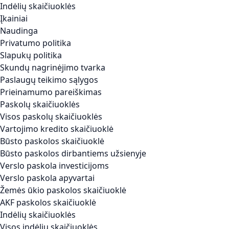
Indėlių skaičiuoklės
Įkainiai
Naudinga
Privatumo politika
Slapukų politika
Skundų nagrinėjimo tvarka
Paslaugų teikimo sąlygos
Prieinamumo pareiškimas
Paskolų skaičiuoklės
Visos paskolų skaičiuoklės
Vartojimo kredito skaičiuoklė
Būsto paskolos skaičiuoklė
Būsto paskolos dirbantiems užsienyje
Verslo paskola investicijoms
Verslo paskola apyvartai
Žemės ūkio paskolos skaičiuoklė
AKF paskolos skaičiuoklė
Indėlių skaičiuoklės
Visos indėlių skaičiuoklės