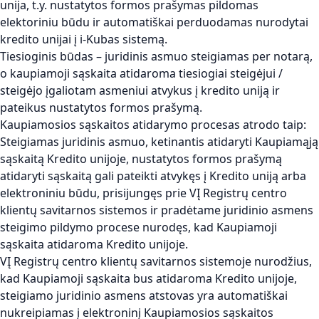
unija, t.y. nustatytos formos prašymas pildomas
elektoriniu būdu ir automatiškai perduodamas nurodytai
kredito unijai į i-Kubas sistemą.
Tiesioginis būdas – juridinis asmuo steigiamas per notarą,
o kaupiamoji sąskaita atidaroma tiesiogiai steigėjui /
steigėjo įgaliotam asmeniui atvykus į kredito uniją ir
pateikus nustatytos formos prašymą.
Kaupiamosios sąskaitos atidarymo procesas atrodo taip:
Steigiamas juridinis asmuo, ketinantis atidaryti Kaupiamąją
sąskaitą Kredito unijoje, nustatytos formos prašymą
atidaryti sąskaitą gali pateikti atvykęs į Kredito uniją arba
elektroniniu būdu, prisijungęs prie VĮ Registrų centro
klientų savitarnos sistemos ir pradėtame juridinio asmens
steigimo pildymo procese nurodęs, kad Kaupiamoji
sąskaita atidaroma Kredito unijoje.
VĮ Registrų centro klientų savitarnos sistemoje nurodžius,
kad Kaupiamoji sąskaita bus atidaroma Kredito unijoje,
steigiamo juridinio asmens atstovas yra automatiškai
nukreipiamas į elektroninį Kaupiamosios sąskaitos