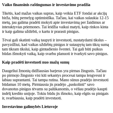
Vaiko finansinis raštingumas ir investavimo pradžia
Tikėtis, kad mažas vaikas supras, kaip veikia ETF fondai ar akcijų
birža, būtų pernelyg optimistiška. Tačiau, kai vaikas sulaukia 12-15
metų, jau galima pradėti mokyti apie investavimą per žaidimus ar
interaktyvias priemones. Tai leidžia vaikui matyti, kaip rinkos kinta
ir kaip galima uždirbti, o kartu ir prarasti pinigus.
Tėvai gali skatinti vaiką taupyti ir investuoti, nustatydami tikslus –
pavyzdžiui, kad vaikas uždirbtų pinigus ir sutaupytų tam tikrą sumą
tam tikram tikslui, kaip gimtadienio šventei. Tai gali būti puikus
būdas išmokyti vaiką, kaip svarbu planuoti ir tvarkyti savo pinigus.
Kaip pradėti investuoti nuo mažų sumų
Daugeliui žmonių didžiausias barjeras yra pirmas žingsnis. Tačiau
po pirmojo žingsnio visi kiti sekantys procesai tampa lengvesni ir
labiau suprantami. Tai tampa rutina. Mano sūnus pradėjo investuoti
būdamas 10 metų. Pirmiausia jis pradėjo „paskolinti“ savo
dovanotus pinigus tėvams su palūkanomis, o vėliau pradėjo kaupti
indėlį kredito unijoje. Tokiu būdu jis išmoko, kaip elgtis su pinigais
ir, svarbiausia, kaip pradėti investuoti.
Investavimo galimybės Lietuvoje