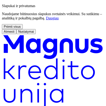
Slapukai ir privatumas
Naudojame būtinuosius slapukus svetainės veikimui. Su sutikimu –
analitiką ir pokalbių pagalbą.
Daugiau
Priimti visus
Atmesti
Nustatymai