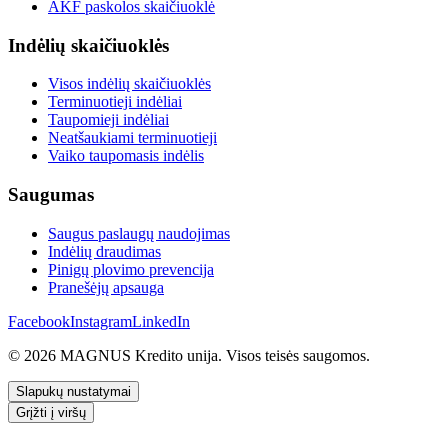
AKF paskolos skaičiuoklė
Indėlių skaičiuoklės
Visos indėlių skaičiuoklės
Terminuotieji indėliai
Taupomieji indėliai
Neatšaukiami terminuotieji
Vaiko taupomasis indėlis
Saugumas
Saugus paslaugų naudojimas
Indėlių draudimas
Pinigų plovimo prevencija
Pranešėjų apsauga
Facebook
Instagram
LinkedIn
© 2026 MAGNUS Kredito unija. Visos teisės saugomos.
Slapukų nustatymai
Grįžti į viršų