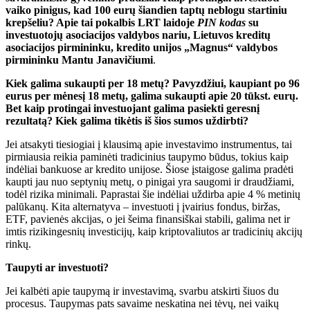
vaiko pinigus, kad 100 eurų šiandien taptų neblogu startiniu
krepšeliu? Apie tai pokalbis LRT laidoje
PIN kodas
su
investuotojų asociacijos valdybos nariu, Lietuvos kreditų
asociacijos pirmininku, kredito unijos „Magnus“ valdybos
pirmininku Mantu Janavičiumi
.
Kiek galima sukaupti per 18 metų?
Pavyzdžiui, kaupiant po 96
eurus per mėnesį 18 metų, galima sukaupti apie 20 tūkst. eurų.
Bet kaip protingai investuojant galima pasiekti geresnį
rezultatą? Kiek galima tikėtis iš šios sumos uždirbti?
Jei atsakyti tiesiogiai į klausimą apie investavimo instrumentus, tai
pirmiausia reikia paminėti tradicinius taupymo būdus, tokius kaip
indėliai bankuose ar kredito unijose. Šiose įstaigose galima pradėti
kaupti jau nuo septynių metų, o pinigai yra saugomi ir draudžiami,
todėl rizika minimali. Paprastai šie indėliai uždirba apie 4 % metinių
palūkanų. Kita alternatyva – investuoti į įvairius fondus, biržas,
ETF, pavienės akcijas, o jei šeima finansiškai stabili, galima net ir
imtis rizikingesnių investicijų, kaip kriptovaliutos ar tradicinių akcijų
rinkų.
Taupyti ar investuoti?
Jei kalbėti apie taupymą ir investavimą, svarbu atskirti šiuos du
procesus. Taupymas pats savaime neskatina nei tėvų, nei vaikų