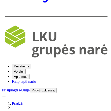
Privatiems
Verslui
Apie mus
Kaip tapti nariu
Prisijungti i-Unija
Pildyti užklausą
Pradžia