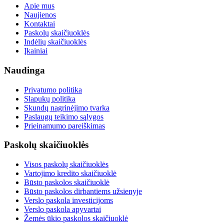
Apie mus
Naujienos
Kontaktai
Paskolų skaičiuoklės
Indėlių skaičiuoklės
Įkainiai
Naudinga
Privatumo politika
Slapukų politika
Skundų nagrinėjimo tvarka
Paslaugų teikimo sąlygos
Prieinamumo pareiškimas
Paskolų skaičiuoklės
Visos paskolų skaičiuoklės
Vartojimo kredito skaičiuoklė
Būsto paskolos skaičiuoklė
Būsto paskolos dirbantiems užsienyje
Verslo paskola investicijoms
Verslo paskola apyvartai
Žemės ūkio paskolos skaičiuoklė