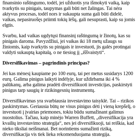
finansinio raštingumo, todėl, jei užduotis yra išmokyti vaiką, kaip
tvarkytis su pinigais, taupymas gali būti net žalingas. Tai nėra
aktyvus procesas, todėl nors ir sukaupta suma gali būti didelė,
vaikas, nepasiruošęs priimti tokių lėšų, gali nesuprasti, kaip su jomis
elgtis.
Svarbu, kad vaikas ugdytųsi finansinį raštingumą ir žinotų, kas su
pinigais daroma. Pavyzdžiui, jei vaikas iki 18 metų užaugs su
žiniomis, kaip tvarkytis su pinigais ir investuoti, jis galės protingai
valdyti sukauptą kapitalą, o ne tiesiog jį „iššvaistyti“.
Diversifikavimas – pagrindinis principas?
Jei kas mėnesį kaupiame po 100 eurų, tai per metus susidarys 1200
eurų. Galima pinigus laikyti indėlyje, kur uždirbama iki 4 %
palūkanų, arba galima pradėti diversifikuoti investicijas, paskirstyti
pinigus tarp saugių ir rizikingesnių instrumentų.
Diversifikavimas yra svarbiausia investavimo taisyklė. Tai – rizikos
paskirstymas. Geriausia būtų ne visus pinigus dėti į vieną krepšelį, o
investuoti į įvairias priemones, tokiu būdu sumažinant galimus
nuostolius. Tačiau, kaip minėjo Warren Buffett, „diversifikacija yra
kvailių investavimo strategija“, nes jei diversifikuoji, tai reiškia, kad
nieko tiksliai neišmanai. Bet norintiems sumažinti riziką,
diversifikacija vis tiek lieka rekomenduojama strategija.