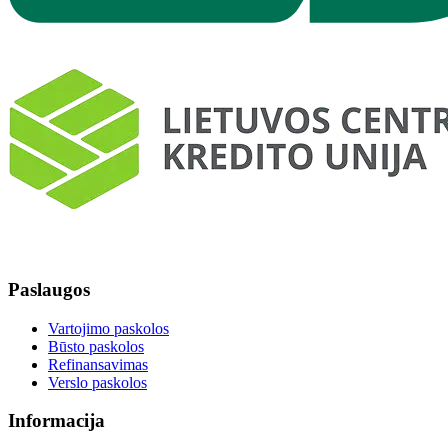
Paslaugos
Vartojimo paskolos
Būsto paskolos
Refinansavimas
Verslo paskolos
Informacija