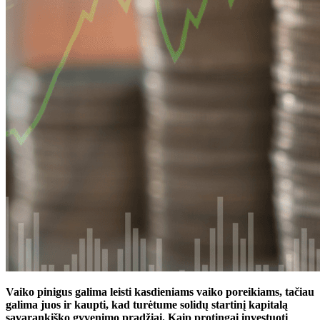
Vaiko pinigus galima leisti kasdieniams vaiko poreikiams, tačiau
galima juos ir kaupti, kad turėtume solidų startinį kapitalą
savarankiško gyvenimo pradžiai. Kaip protingai investuoti