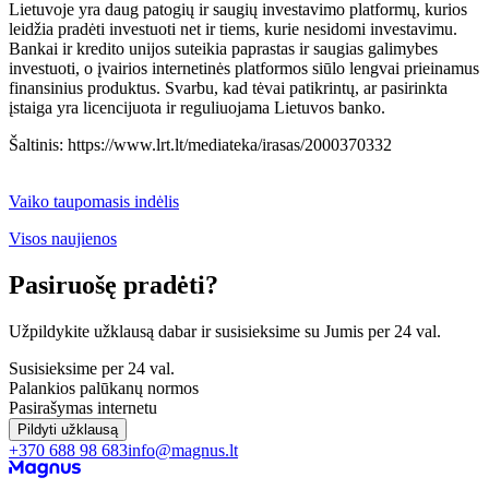
Lietuvoje yra daug patogių ir saugių investavimo platformų, kurios
leidžia pradėti investuoti net ir tiems, kurie nesidomi investavimu.
Bankai ir kredito unijos suteikia paprastas ir saugias galimybes
investuoti, o įvairios internetinės platformos siūlo lengvai prieinamus
finansinius produktus. Svarbu, kad tėvai patikrintų, ar pasirinkta
įstaiga yra licencijuota ir reguliuojama Lietuvos banko.
Šaltinis: https://www.lrt.lt/mediateka/irasas/2000370332
Vaiko taupomasis indėlis
Visos naujienos
Pasiruošę pradėti?
Užpildykite užklausą dabar ir susisieksime su Jumis per 24 val.
Susisieksime per 24 val.
Palankios palūkanų normos
Pasirašymas internetu
Pildyti užklausą
+370 688 98 683
info@magnus.lt