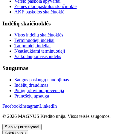
Verslo paskola apyvartai
Žemės ūkio paskolos skaičiuoklė
AKF paskolos skaičiuoklė
Indėlių skaičiuoklės
Visos indėlių skaičiuoklės
Terminuotieji indėliai
Taupomieji indėliai
Neatšaukiami terminuotieji
Vaiko taupomasis indėlis
Saugumas
Saugus paslaugų naudojimas
Indėlių draudimas
Pinigų plovimo prevencija
Pranešėjų apsauga
Facebook
Instagram
LinkedIn
© 2026 MAGNUS Kredito unija. Visos teisės saugomos.
Slapukų nustatymai
Grįžti į viršų