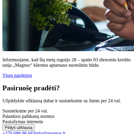
Informuojame, kad šių metų rugsėjo 28 – spalio 03 dienomis kredito
unija „Magnus“ klientus aptarnaus nuotoliniu būdu.
Visos naujienos
Pasiruošę pradėti?
Užpildykite užklausą dabar ir susisieksime su Jumis per 24 val.
Susisieksime per 24 val.
Palankios palūkanų normos
Pasirašymas internetu
Pildyti užklausą
+370 688 98 683
info@magnus.lt