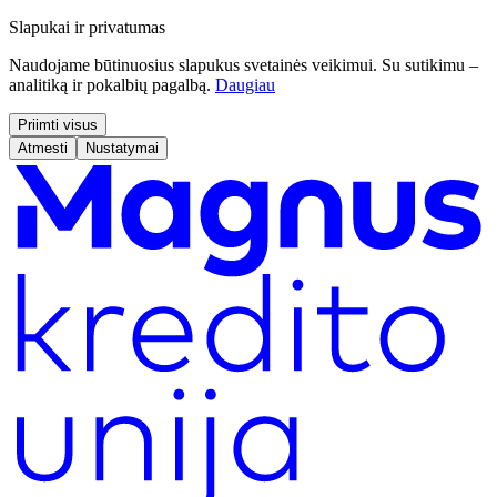
Slapukai ir privatumas
Naudojame būtinuosius slapukus svetainės veikimui. Su sutikimu –
analitiką ir pokalbių pagalbą.
Daugiau
Priimti visus
Atmesti
Nustatymai