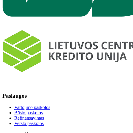
Paslaugos
Vartojimo paskolos
Būsto paskolos
Refinansavimas
Verslo paskolos