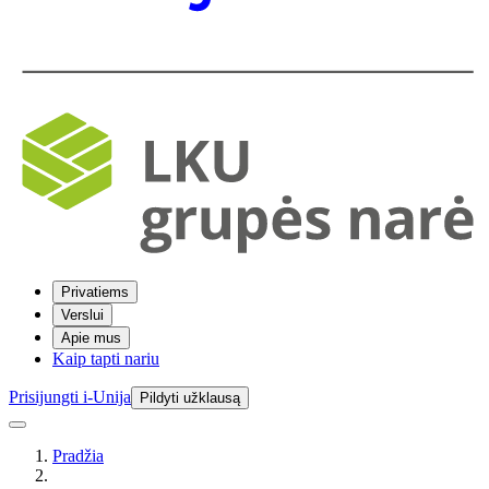
Privatiems
Verslui
Apie mus
Kaip tapti nariu
Prisijungti i-Unija
Pildyti užklausą
Pradžia