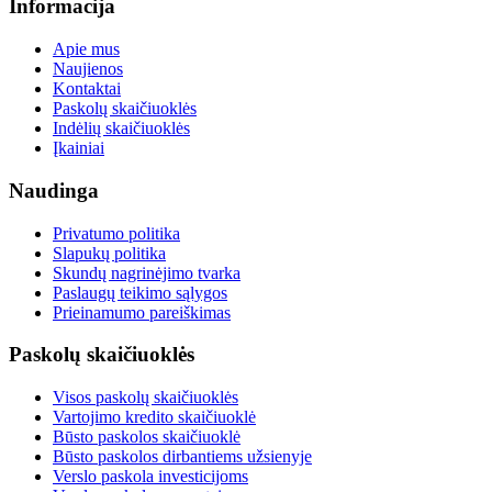
Informacija
Apie mus
Naujienos
Kontaktai
Paskolų skaičiuoklės
Indėlių skaičiuoklės
Įkainiai
Naudinga
Privatumo politika
Slapukų politika
Skundų nagrinėjimo tvarka
Paslaugų teikimo sąlygos
Prieinamumo pareiškimas
Paskolų skaičiuoklės
Visos paskolų skaičiuoklės
Vartojimo kredito skaičiuoklė
Būsto paskolos skaičiuoklė
Būsto paskolos dirbantiems užsienyje
Verslo paskola investicijoms