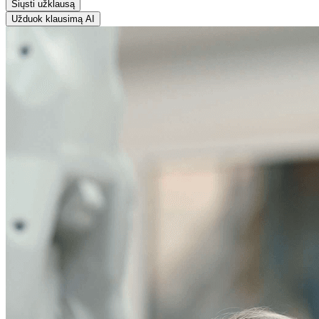
Siųsti užklausą
Užduok klausimą AI