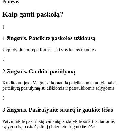
Procesas
Kaip gauti paskolą?
1
1 žingsnis. Pateikite paskolos užklausą
Užpildykite trumpą formą – tai vos kelios minutės.
2
2 žingsnis. Gaukite pasiūlymą
Kredito unijos „Magnus" komanda pateiks jums individualiai
pritaikytą pasiūlymą su aiškiomis ir patraukliomis sąlygomis.
3
3 žingsnis. Pasirašykite sutartį ir gaukite lėšas
Patvirtinkite pasirinktą variantą, sudarykite sutartį sutartomis
sąlygomis, pasirašykite ją internetu ir gaukite lėšas.