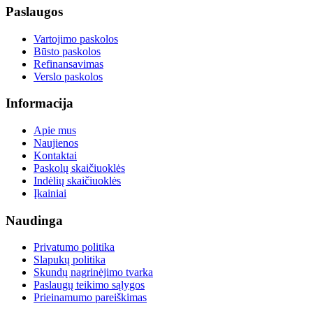
Paslaugos
Vartojimo paskolos
Būsto paskolos
Refinansavimas
Verslo paskolos
Informacija
Apie mus
Naujienos
Kontaktai
Paskolų skaičiuoklės
Indėlių skaičiuoklės
Įkainiai
Naudinga
Privatumo politika
Slapukų politika
Skundų nagrinėjimo tvarka
Paslaugų teikimo sąlygos
Prieinamumo pareiškimas