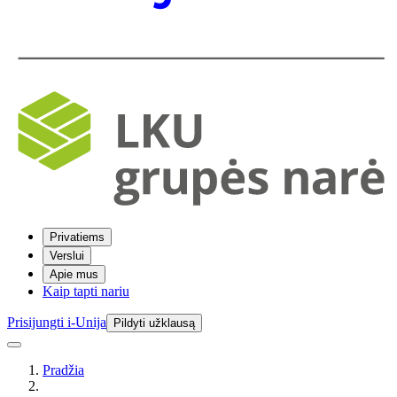
Privatiems
Verslui
Apie mus
Kaip tapti nariu
Prisijungti i-Unija
Pildyti užklausą
Pradžia