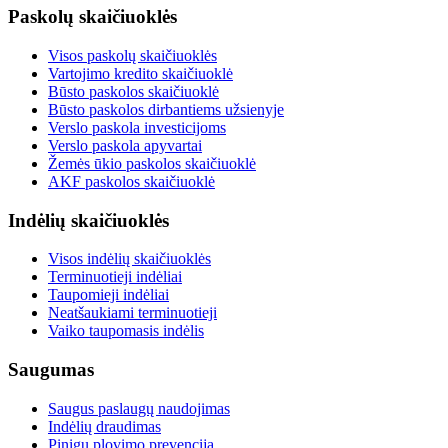
Paskolų skaičiuoklės
Visos paskolų skaičiuoklės
Vartojimo kredito skaičiuoklė
Būsto paskolos skaičiuoklė
Būsto paskolos dirbantiems užsienyje
Verslo paskola investicijoms
Verslo paskola apyvartai
Žemės ūkio paskolos skaičiuoklė
AKF paskolos skaičiuoklė
Indėlių skaičiuoklės
Visos indėlių skaičiuoklės
Terminuotieji indėliai
Taupomieji indėliai
Neatšaukiami terminuotieji
Vaiko taupomasis indėlis
Saugumas
Saugus paslaugų naudojimas
Indėlių draudimas
Pinigų plovimo prevencija