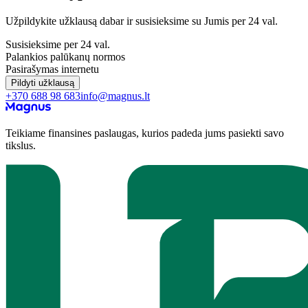
Užpildykite užklausą dabar ir susisieksime su Jumis per 24 val.
Susisieksime per 24 val.
Palankios palūkanų normos
Pasirašymas internetu
Pildyti užklausą
+370 688 98 683
info@magnus.lt
Teikiame finansines paslaugas, kurios padeda jums pasiekti savo
tikslus.