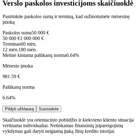
Verslo paskolos investicijoms skaičiuoklė
Pasirinkite paskolos sumą ir terminą, kad sužinotumėte mėnesinę
įmoką
Paskolos suma
50 000 €
50 000 €
1 000 000 €
Terminas
60 mėn.
12 mėn.
180 mėn.
Metinė kintama palūkanų norma
6.64%
Mėnesio įmoka
981.59 €
Palūkanų norma
6.64%
Pildyti užklausą
Susisiekite
Skaičiuoklė yra orientacinio pobūdžio ir kiekvieno kliento situacija
vertinama individualiai. Netinkamas finansinių įsipareigojimų
vykdymas gali daryti neigiamą įtaką Jūsų kredito istorijai.