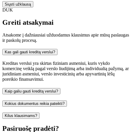
Siųsti užklausą
DUK
Greiti atsakymai
Atsakome į dažniausiai užduodamus klausimus apie mūsų paslaugas
ir paskolų procesą.
Kas gali gauti kreditą verslui?
Kreditas verslui yra skirtas fiziniam asmeniui, kuris vykdo
komercinę veiklą pagal verslo liudijimą arba individualią pažymą, ar
juridiniam asmeniui, verslo investicinių arba apyvartinių lėšų
poreikio finansavimui.
Kaip galiu gauti kreditą verslui?
Kokius dokumentus reikia pateikti?
Kilus klausimams?
Pasiruošę pradėti?