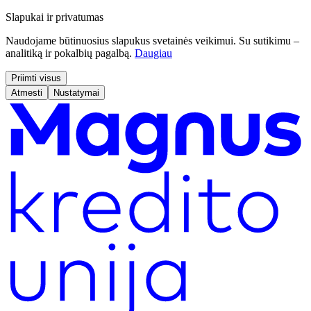
Slapukai ir privatumas
Naudojame būtinuosius slapukus svetainės veikimui. Su sutikimu –
analitiką ir pokalbių pagalbą.
Daugiau
Priimti visus
Atmesti
Nustatymai